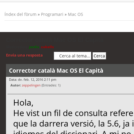
Índex del fòrum
»
Programari
»
Mac OS
Corrector català Mac OS El Capità
Moderadors:
jordis
,
cubells
Envia una resposta
Corrector català Mac OS El Capità
Data: dv. feb. 12, 2016 2:11 pm
Autor:
zeppelingen
(Entrades: 1)
Hola,
He vist un fil de consulta refer
que la darrera versió, la 5.6, ja
idiomes del diccionari. A mi no