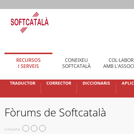
RECURSOS
CONEIXEU
COL·LABO
I SERVEIS
SOFTCATALÀ
AMB L'ASSOC
TRADUCTOR
CORRECTOR
DICCIONARIS
APLI
Fòrums de Softcatalà
Compartiu