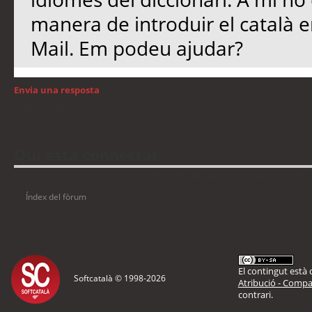
manera de introduir el català e
Mail. Em podeu ajudar?
Envia una resposta
Torna a: Mac OS
Qui està connectat
Usuaris navegant en aquest fòrum: No hi ha cap usuari registrat i 8 visitants
Índex del fòrum
El contingut està d
Softcatalà © 1998-
2026
Atribució - Compar
contrari.