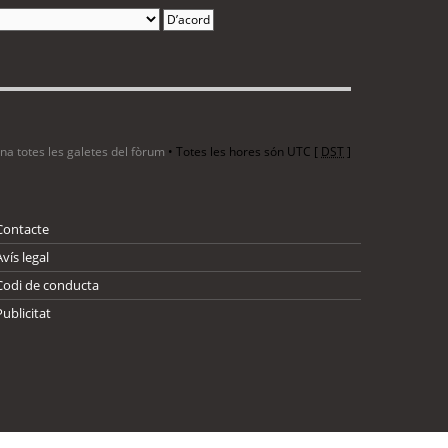
ina totes les galetes del fòrum
• Totes les hores són UTC [
DST
]
Contacte
Avís legal
Codi de conducta
Publicitat