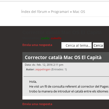
Índex del fòrum
»
Programari
»
Mac OS
Corrector català Mac OS El Capità
Moderadors:
jordis
,
cubells
Envia una resposta
Corrector català Mac OS El Capità
Data: dv. feb. 12, 2016 2:11 pm
Autor:
zeppelingen
(Entrades: 1)
Hola,
He vist un fil de consulta referent al corrector del Pages
trobo la manera de introduir el català entre els idiome
Envia una resposta