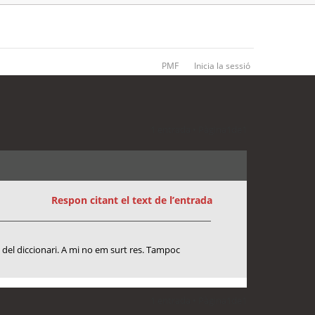
PMF
Inicia la sessió
1 entrada • Pàgina
1
de
1
Respon citant el text de l’entrada
es del diccionari. A mi no em surt res. Tampoc
1 entrada • Pàgina
1
de
1