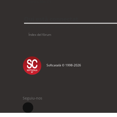
Torna a: Mac OS
Qui està connectat
Usuaris navegant en aquest fòrum: No hi ha cap usuari registrat 
Índex del fòrum
Softcatalà © 1998-
2026
Seguiu-nos