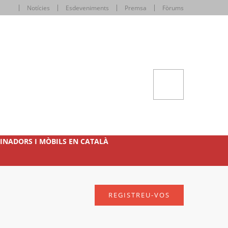
Notícies
Esdeveniments
Premsa
Fòrums
INADORS I MÒBILS EN CATALÀ
REGISTREU-VOS