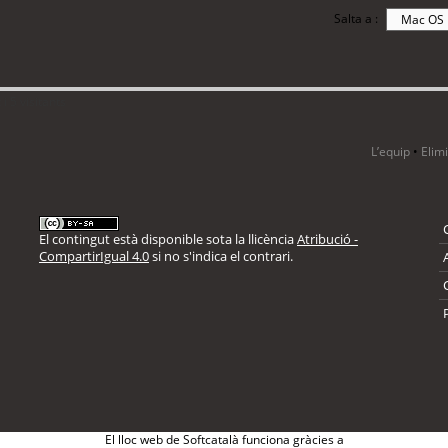
Salta a :
i 5 visitants
L’equip
•
Elim
El contingut està disponible sota la llicència
Atribució -
CompartirIgual 4.0
si no s'indica el contrari.
El lloc web de Softcatalà funciona gràcies a