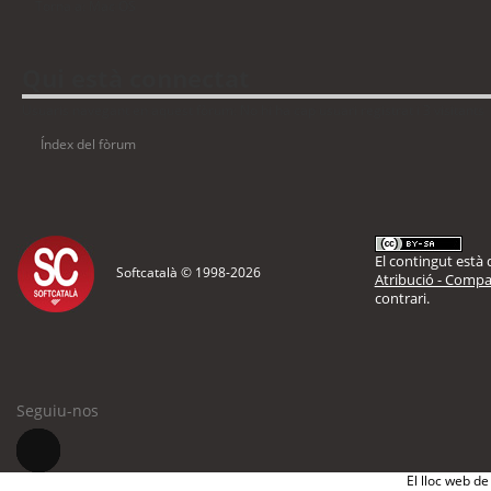
Torna a: Mac OS
Qui està connectat
Usuaris navegant en aquest fòrum: No hi ha cap usuari registrat i 3 visitants
Índex del fòrum
El contingut està d
Softcatalà © 1998-
2026
Atribució - Compar
contrari.
Seguiu-nos
El lloc web de