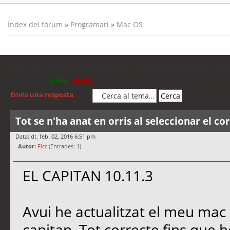
Índex del fòrum
»
Programari
»
Mac OS
Tot se n'ha anat en orris al seleccionar el cor
Moderadors:
jordis
,
cubells
Envia una resposta
Tot se n'ha anat en orris al seleccionar el cor
Data: dt. feb. 02, 2016 6:51 pm
Autor:
Ficc
(Entrades: 1)
EL CAPITAN 10.11.3
Avui he actualitzat el meu mac 
capitan. Tot correcte fins que h