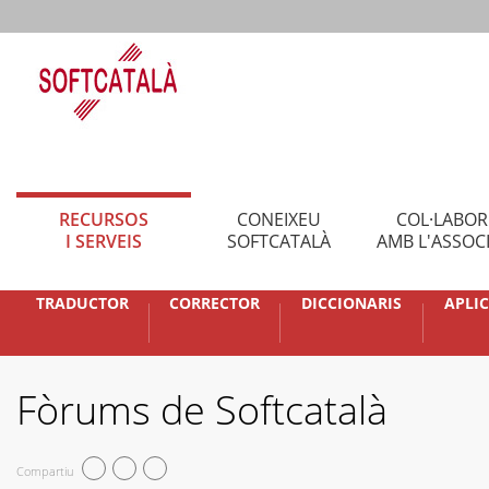
RECURSOS
CONEIXEU
COL·LABO
I SERVEIS
SOFTCATALÀ
AMB L'ASSOC
TRADUCTOR
CORRECTOR
DICCIONARIS
APLI
Fòrums de Softcatalà
Compartiu