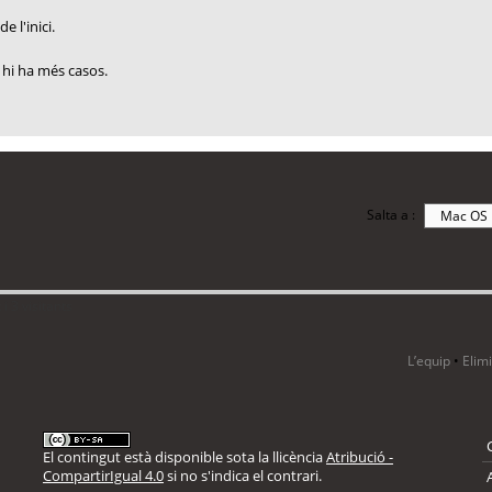
 l'inici.
hi ha més casos.
Salta a :
i 3 visitants
L’equip
•
Elim
El contingut està disponible sota la llicència
Atribució -
CompartirIgual 4.0
si no s'indica el contrari.