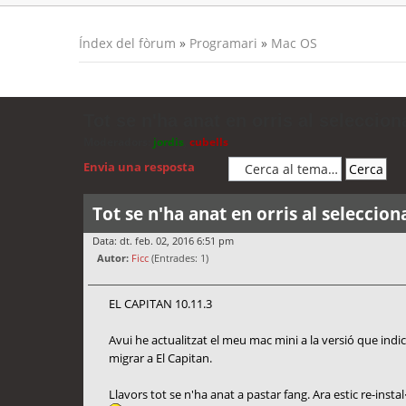
Índex del fòrum
»
Programari
»
Mac OS
Tot se n'ha anat en orris al selecciona
Moderadors:
jordis
,
cubells
Envia una resposta
Tot se n'ha anat en orris al selecciona
Data: dt. feb. 02, 2016 6:51 pm
Autor:
Ficc
(Entrades: 1)
EL CAPITAN 10.11.3
Avui he actualitzat el meu mac mini a la versió que indico
migrar a El Capitan.
Llavors tot se n'ha anat a pastar fang. Ara estic re-instal