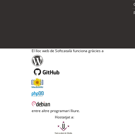
El lloc web de Softcatalà funciona gràcies a
entre altre programari lliure.
Hostatjat a: