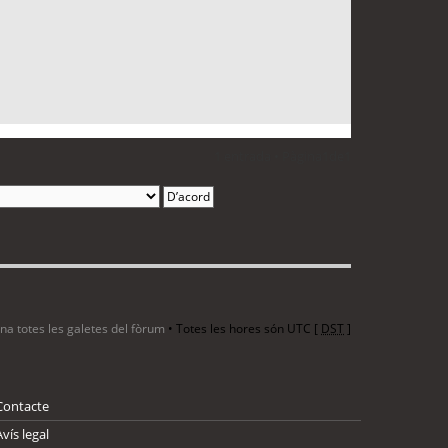
1 entrada • Pàgina
1
de
1
ina totes les galetes del fòrum
• Totes les hores són UTC [
DST
]
Contacte
Avís legal