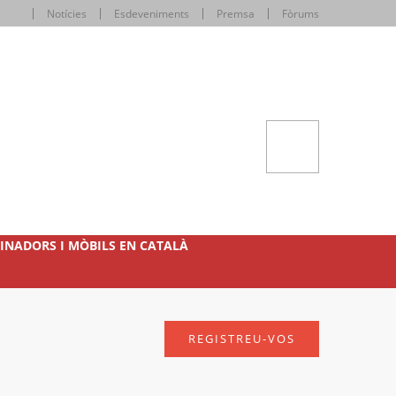
Notícies
Esdeveniments
Premsa
Fòrums
INADORS I MÒBILS EN CATALÀ
REGISTREU-VOS