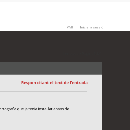
PMF
Inicia la sessió
1 entrada • Pàgina
1
de
1
Respon citant el text de l’entrada
ortografia que ja tenia instal·lat abans de