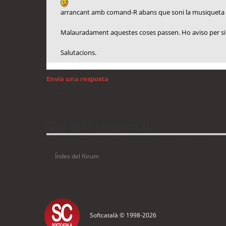
arrancant amb comand-R abans que soni la musiqueta de
Malauradament aquestes coses passen. Ho aviso per si 
Salutacions.
Envia una resposta
Torna a: Mac OS
Qui està connectat
Usuaris navegant en aquest fòrum: No hi ha cap usuari registrat 
Índex del fòrum
Softcatalà © 1998-
2026