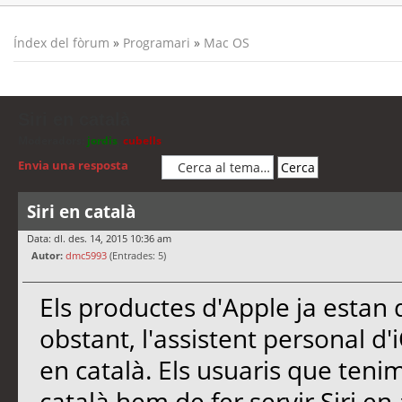
Índex del fòrum
»
Programari
»
Mac OS
Siri en català
Moderadors:
jordis
,
cubells
Envia una resposta
Siri en català
Data: dl. des. 14, 2015 10:36 am
Autor:
dmc5993
(Entrades: 5)
Els productes d'Apple ja estan 
obstant, l'assistent personal d'
en català. Els usuaris que tenim
català hem de fer servir Siri en