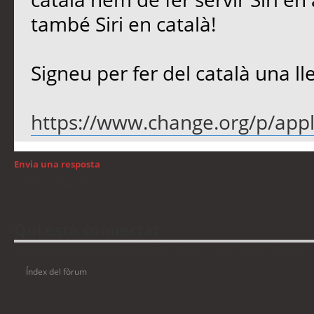
també Siri en català!
Signeu per fer del català una ll
https://www.change.org/p/apple-
Envia una resposta
Torna a: Mac OS
Qui està connectat
Usuaris navegant en aquest fòrum: No hi ha cap usuari registrat i 3 visitants
Índex del fòrum