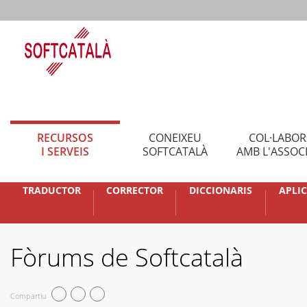
RECURSOS
CONEIXEU
COL·LABO
I SERVEIS
SOFTCATALÀ
AMB L'ASSOC
TRADUCTOR
CORRECTOR
DICCIONARIS
APLI
Fòrums de Softcatalà
Compartiu