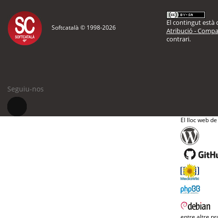
El contingut està d
Softcatalà © 1998-
2026
Atribució - Compar
contrari.
Seguiu-nos
El lloc web de
entre altre pr