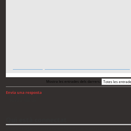
18 años
porno casero amateur
Mostra les entrades dels darrers:
Envia una resposta
Torna a: Mac OS
Qui està connectat
Usuaris navegant en aquest fòrum: No hi ha cap usuari registrat i 2 visitants