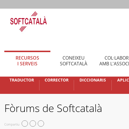
RECURSOS
CONEIXEU
COL·LABO
I SERVEIS
SOFTCATALÀ
AMB L'ASSOC
TRADUCTOR
CORRECTOR
DICCIONARIS
APLI
Fòrums de Softcatalà
Compartiu