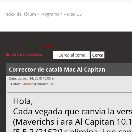
Índex del fòrum
»
Programari
»
Mac OS
Corrector de català Mac Al Capitan
Moderadors:
jordis
,
cubells
Envia una resposta
Corrector de català Mac Al Capitan
Data: dc. oct. 14, 2015 10:03 am
Autor:
lladobo
(Entrades: 2)
Hola,
Cada vegada que canvia la vers
(Maverichs i ara Al Capitan 10.
[5.5.3 (2152)] s'elimina, i en c