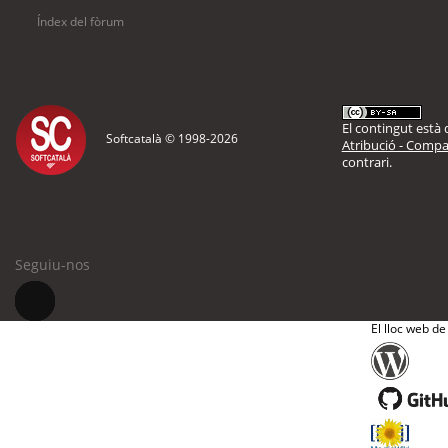
Índex del fòrum
El contingut està d
Softcatalà © 1998-
2026
Atribució - Compar
contrari.
Seguiu-nos
El lloc web de