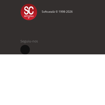
Softcatalà © 1998-
2026
Seguiu-nos