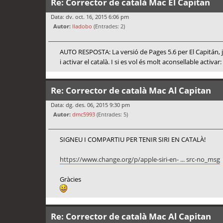
Re: Corrector de català Mac El Capitan
Data: dv. oct. 16, 2015 6:06 pm
Autor:
lladobo
(Entrades: 2)
AUTO RESPOSTA: La versió de Pages 5.6 per El Capitán, ja 
i activar el català. I si es vol és molt aconsellable activar:
Re: Corrector de català Mac Al Capitan
Data: dg. des. 06, 2015 9:30 pm
Autor:
dmc5993
(Entrades: 5)
SIGNEU I COMPARTIU PER TENIR SIRI EN CATALÀ!
https://www.change.org/p/apple-siri-en- ... src-no_msg
Gràcies
Re: Corrector de català Mac Al Capitan