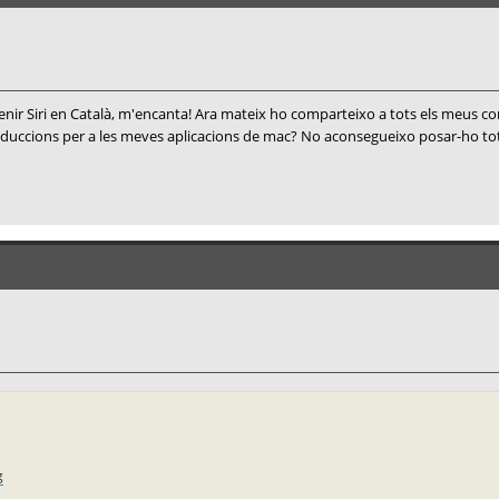
tenir Siri en Català, m'encanta! Ara mateix ho comparteixo a tots els meus co
aduccions per a les meves aplicacions de mac? No aconsegueixo posar-ho tot 
g