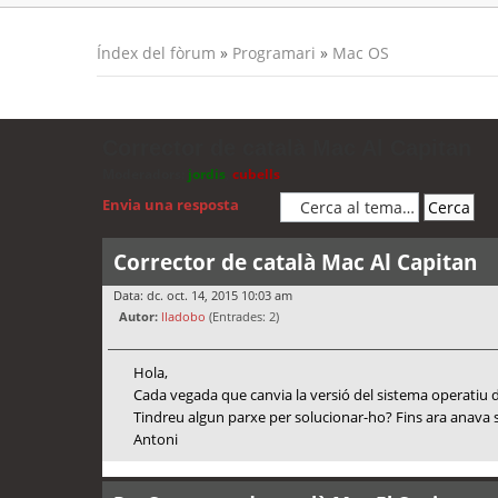
Índex del fòrum
»
Programari
»
Mac OS
Corrector de català Mac Al Capitan
Moderadors:
jordis
,
cubells
Envia una resposta
Corrector de català Mac Al Capitan
Data: dc. oct. 14, 2015 10:03 am
Autor:
lladobo
(Entrades: 2)
Hola,
Cada vegada que canvia la versió del sistema operatiu de 
Tindreu algun parxe per solucionar-ho? Fins ara anava s
Antoni