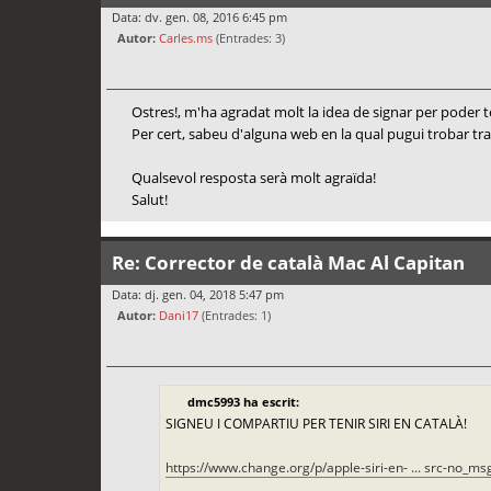
Data: dv. gen. 08, 2016 6:45 pm
Autor:
Carles.ms
(Entrades: 3)
Ostres!, m'ha agradat molt la idea de signar per poder 
Per cert, sabeu d'alguna web en la qual pugui trobar tr
Qualsevol resposta serà molt agraïda!
Salut!
Re: Corrector de català Mac Al Capitan
Data: dj. gen. 04, 2018 5:47 pm
Autor:
Dani17
(Entrades: 1)
dmc5993 ha escrit:
SIGNEU I COMPARTIU PER TENIR SIRI EN CATALÀ!
https://www.change.org/p/apple-siri-en- ... src-no_ms