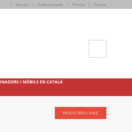
Notícies
Esdeveniments
Premsa
Fòrums
INADORS I MÒBILS EN CATALÀ
REGISTREU-VOS