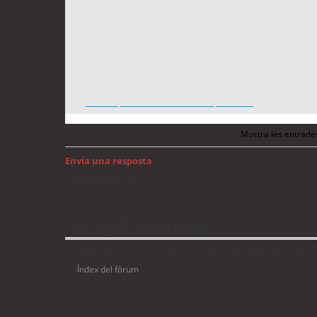
18 años
porno casero amateur
exnovias
Mostra les entrade
Envia una resposta
Torna a: Mac OS
Qui està connectat
Usuaris navegant en aquest fòrum: No hi ha cap usuari registrat 
Índex del fòrum