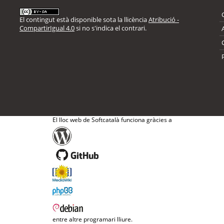
El contingut està disponible sota la llicència
Atribució -
CompartirIgual 4.0
si no s'indica el contrari.
El lloc web de Softcatalà funciona gràcies a
entre altre programari lliure.