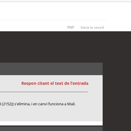
PMF
Inicia la sessió
6 entrades • Pàgina
1
de
1
Respon citant el text de l’entrada
(2152)] s'elimina, i en canvi funciona a Mail.