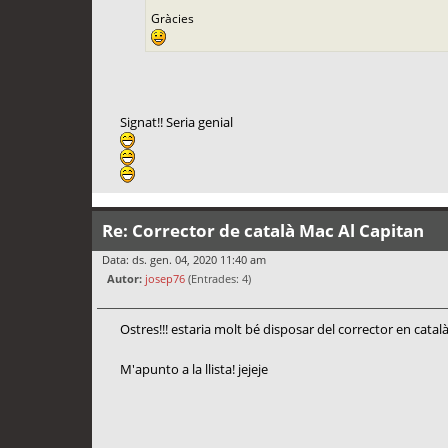
Gràcies
Signat!! Seria genial
Re: Corrector de català Mac Al Capitan
Data: ds. gen. 04, 2020 11:40 am
Autor:
josep76
(Entrades: 4)
Ostres!!! estaria molt bé disposar del corrector en catal
M'apunto a la llista! jejeje