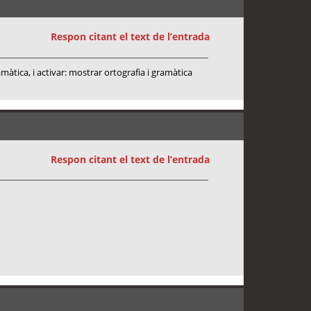
Respon citant el text de l’entrada
màtica, i activar: mostrar ortografia i gramàtica
Respon citant el text de l’entrada