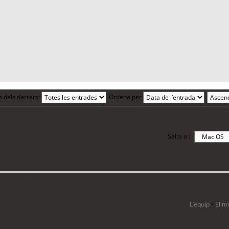
s dels darrers:
Ordena per
Salta a :
i 3 visitants
L’equip
•
Elim