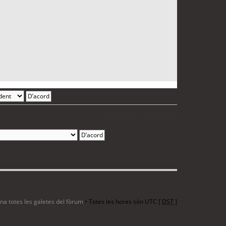
6 entrades • Pàgina
1
de
1
ina totes les galetes del fòrum
• Totes les hores són UTC [
DST
]