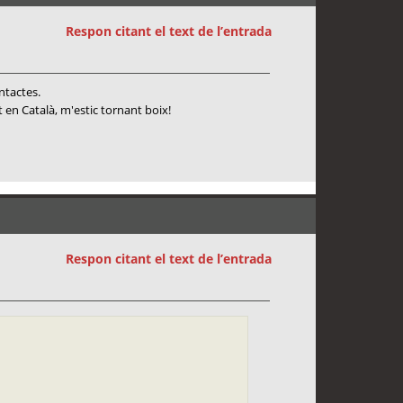
Respon citant el text de l’entrada
ntactes.
en Català, m'estic tornant boix!
Respon citant el text de l’entrada