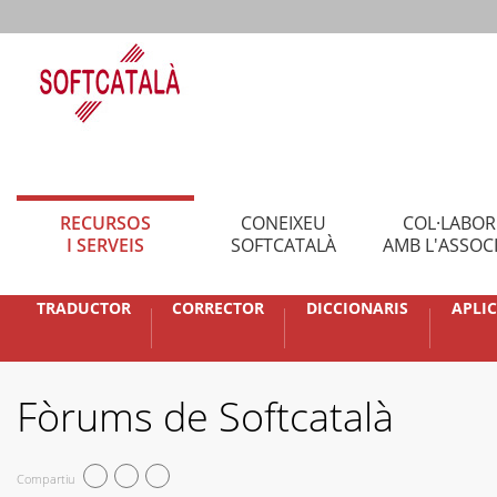
RECURSOS
CONEIXEU
COL·LABO
I SERVEIS
SOFTCATALÀ
AMB L'ASSOC
TRADUCTOR
CORRECTOR
DICCIONARIS
APLI
Fòrums de Softcatalà
Compartiu