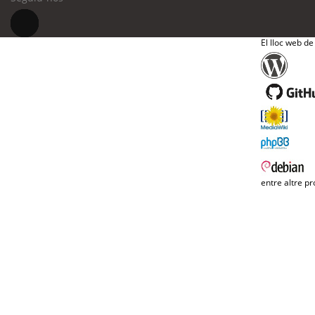
El lloc web de
entre altre pr