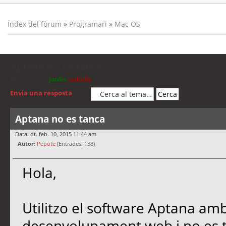
Índex del fòrum
»
Programari
»
Mac OS
Aptana no es tanca
Moderadors:
jordis
,
cubells
Envia una resposta
Aptana no es tanca
Data: dt. feb. 10, 2015 11:44 am
Autor:
Pepote
(Entrades: 138)
Hola,
Utilitzo el software Aptana am
desenvolupament web i no es 