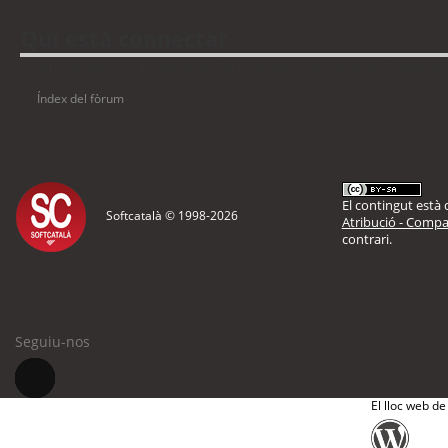
Qui està connectat
Usuaris navegant en aquest fòrum: No hi ha cap usuari registrat i 5 visitants
Índex del fòrum
El contingut està d
Softcatalà © 1998-
2026
Atribució - Compar
contrari.
Seguiu-nos
El lloc web de