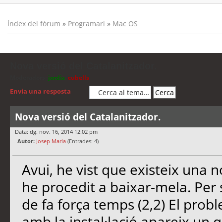
Índex del fòrum
»
Programari
»
Mac OS
Nova versió del Catalanitzador.
Moderadors:
jordis
,
cubells
Envia una resposta
Nova versió del Catalanitzador.
Data: dg. nov. 16, 2014 12:02 pm
Autor:
Josep Maria
(Entrades: 4)
Avui, he vist que existeix una n
he procedit a baixar-mela. Per s
de fa força temps (2,2) El prob
amb la instal·lació apareix un