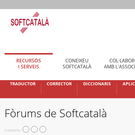
RECURSOS
CONEIXEU
COL·LABO
I SERVEIS
SOFTCATALÀ
AMB L'ASSOC
TRADUCTOR
CORRECTOR
DICCIONARIS
APLI
Fòrums de Softcatalà
Compartiu