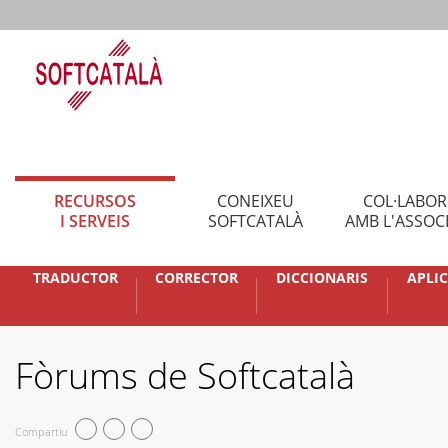
RECURSOS
CONEIXEU
COL·LABO
I SERVEIS
SOFTCATALÀ
AMB L'ASSOC
TRADUCTOR
CORRECTOR
DICCIONARIS
APLI
Fòrums de Softcatalà
Compartiu