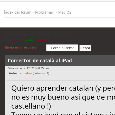
Índex del fòrum
»
Programari
»
Mac OS
Corrector de català al iPad
Moderadors:
jordis
,
cubells
Envia una resposta
Corrector de català al iPad
Data: dc. nov. 12, 2014 8:35 pm
Autor:
catburlow
(Entrades: 1)
Quiero aprender catalan (y per
no es muy bueno asi que de m
castellano !)
Tengo un ipad con el sistema io