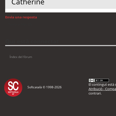
Catherine
Envia una resposta
Torna a: Mac OS
Qui està connectat
Usuaris navegant en aquest fòrum: No hi ha cap usuari registrat i 3 visitants
Índex del fòrum
El contingut està d
Softcatalà © 1998-
2026
Atribució - Compar
contrari.