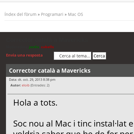
Índex del fòrum
»
Programari
»
Mac OS
Corrector català a Mavericks
Moderadors:
jordis
,
cubells
Envia una resposta
Corrector català a Mavericks
Data: dt. oct. 29, 2013 8:38 pm
Autor:
eloib
(Entrades: 2)
Hola a tots.
Soc nou al Mac i tinc instal·lat 
voldria saber que he de fer per 