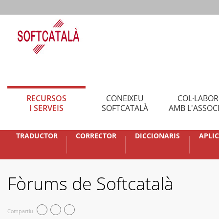
RECURSOS
CONEIXEU
COL·LABO
I SERVEIS
SOFTCATALÀ
AMB L'ASSOC
TRADUCTOR
CORRECTOR
DICCIONARIS
APLI
Fòrums de Softcatalà
Compartiu