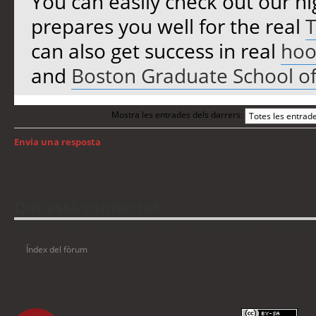
You can easily check out our hi
prepares you well for the real
T
can also get success in real
hoo
and
Boston Graduate School of
Mostra les entrades dels darrers:
Envia una resposta
Torna a: Mac OS
Qui està connectat
Usuaris navegant en aquest fòrum: No hi ha cap usuari registrat i 9 visitants
Índex del fòrum