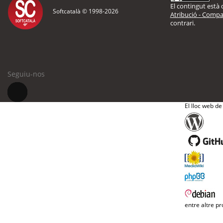
El contingut està d
Softcatalà © 1998-
2026
Atribució - Compar
contrari.
Seguiu-nos
El lloc web de
entre altre pr