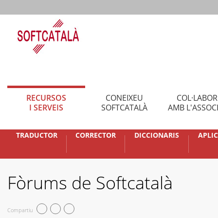
RECURSOS
CONEIXEU
COL·LABO
I SERVEIS
SOFTCATALÀ
AMB L'ASSOC
TRADUCTOR
CORRECTOR
DICCIONARIS
APLI
Fòrums de Softcatalà
Compartiu