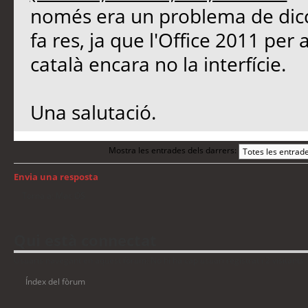
només era un problema de dicci
fa res, ja que l'Office 2011 per
català encara no la interfície.
Una salutació.
Mostra les entrades dels darrers:
Envia una resposta
Torna a: Mac OS
Qui està connectat
Usuaris navegant en aquest fòrum: No hi ha cap usuari registrat i 2 visitants
Índex del fòrum