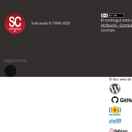
El contingut està d
Softcatalà © 1998-
2026
Atribució - Compar
contrari.
Seguiu-nos
El lloc web de