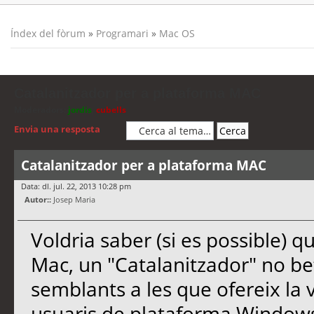
Índex del fòrum
»
Programari
»
Mac OS
Catalanitzador per a plataforma MAC
Moderadors:
jordis
,
cubells
Envia una resposta
Catalanitzador per a plataforma MAC
Data: dl. jul. 22, 2013 10:28 pm
Autor::
Josep Maria
Voldria saber (si es possible) q
Mac, un "Catalanitzador" no be
semblants a les que ofereix la 
usuaris de plataforma Window