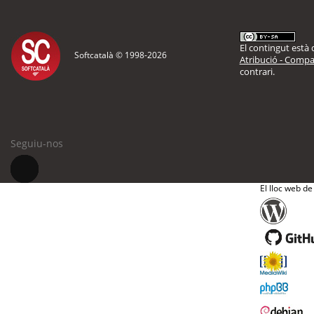
El contingut està d
Softcatalà © 1998-
2026
Atribució - Compar
contrari.
Seguiu-nos
El lloc web de