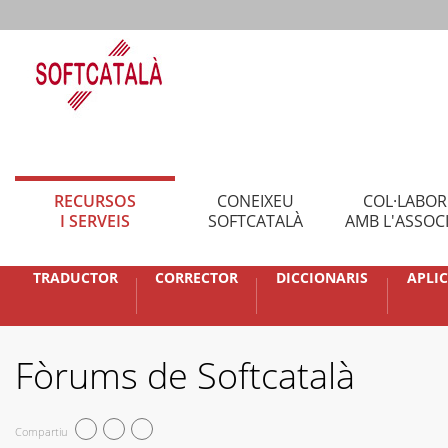
RECURSOS
CONEIXEU
COL·LABO
I SERVEIS
SOFTCATALÀ
AMB L'ASSOC
TRADUCTOR
CORRECTOR
DICCIONARIS
APLI
Fòrums de Softcatalà
Compartiu