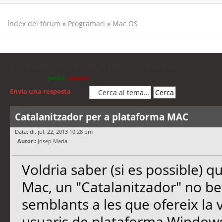
Índex del fòrum
»
Programari
»
Mac OS
Catalanitzador per a plataforma MAC
Moderadors:
jordis
,
cubells
Envia una resposta
Catalanitzador per a plataforma MAC
Data: dl. jul. 22, 2013 10:28 pm
Autor::
Josep Maria
Voldria saber (si es possible) q
Mac, un "Catalanitzador" no be
semblants a les que ofereix la 
usuaris de plataforma Window