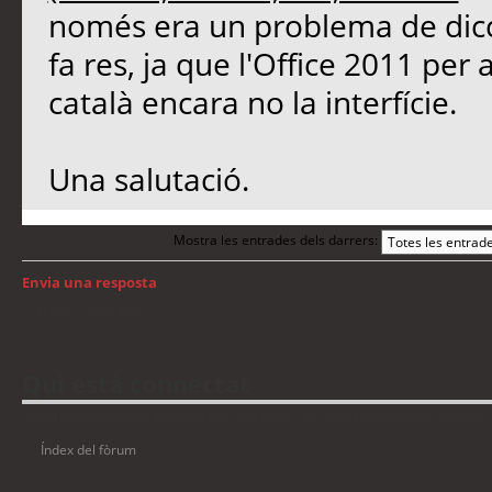
només era un problema de dicci
fa res, ja que l'Office 2011 per
català encara no la interfície.
Una salutació.
Mostra les entrades dels darrers:
Envia una resposta
Torna a: Mac OS
Qui està connectat
Usuaris navegant en aquest fòrum: No hi ha cap usuari registrat i 2 visitants
Índex del fòrum