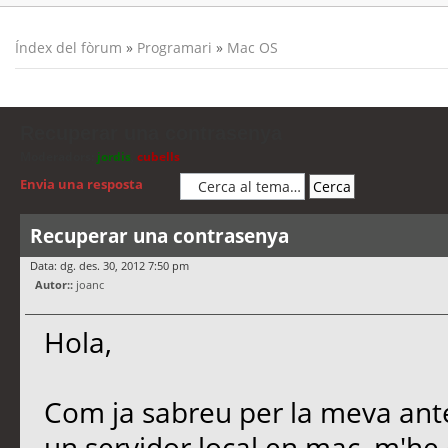
Índex del fòrum
»
Programari
»
Mac OS
Recuperar una contrasenya
Moderadors:
jordis
,
cubells
Envia una resposta
Recuperar una contrasenya
Data: dg. des. 30, 2012 7:50 pm
Autor::
joanc
Hola,
Com ja sabreu per la meva ant
un servidor local en mac, m'h