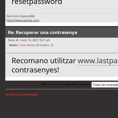
resetpassword
Gens és impossible
http://www.alelua.com
Re: Recuperar una contrasenya
Data: dt. març 16, 2021 9:21 am
Autor:
Carla Mateo
(Entrades: 2)
Recomano utilitzar
www.lastpa
contrasenyes!
Mostra les entrades dels darrers:
Envia una resposta
Torna a: Mac OS