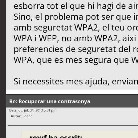
esborra tot el que hi hagi de air
Sino, el problema pot ser que i
amb seguretat WPA2, el teu o
WPA i WEP, no amb WPA2, aixi 
preferencies de seguretat del r
WPA, que es mes segura que 
Si necessites mes ajuda, enviam 
Re: Recuperar una contrasenya
Data: dc. jul. 31, 2013 5:31 pm
Autor::
joanc
rowf ha escrit: