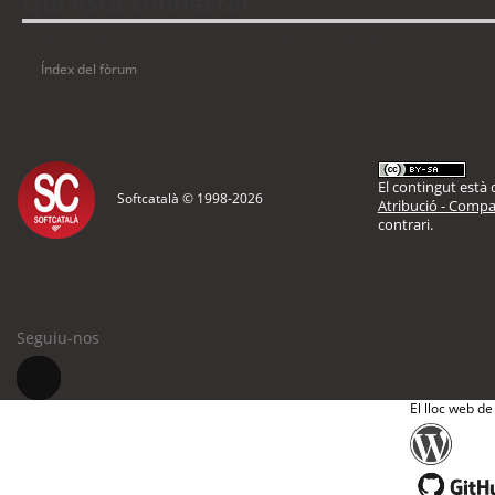
Qui està connectat
Usuaris navegant en aquest fòrum: No hi ha cap usuari registrat i 3 visitants
Índex del fòrum
El contingut està d
Softcatalà © 1998-
2026
Atribució - Compar
contrari.
Seguiu-nos
El lloc web de