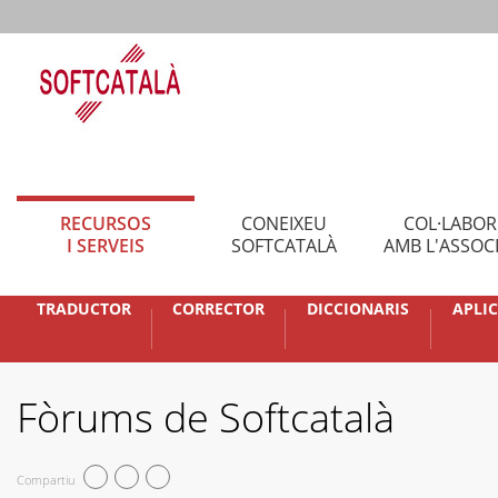
RECURSOS
CONEIXEU
COL·LABO
I SERVEIS
SOFTCATALÀ
AMB L'ASSOC
TRADUCTOR
CORRECTOR
DICCIONARIS
APLI
Fòrums de Softcatalà
Compartiu