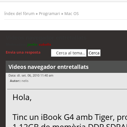
Índex del fòrum
»
Programari
»
Mac OS
Videos navegador entretallats
Moderadors:
jordis
,
cubells
Envia una resposta
Videos navegador entretallats
Data: dl. set. 06, 2010 11:40 am
Autor::
nelis
Hola,
Tinc un iBook G4 amb Tiger, p
1,12GB de memòria DDR SDRAM i 