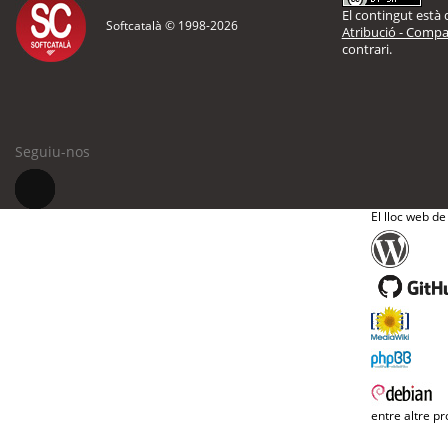
El contingut està d
Softcatalà © 1998-
2026
Atribució - Compar
contrari.
Seguiu-nos
El lloc web de
entre altre pr