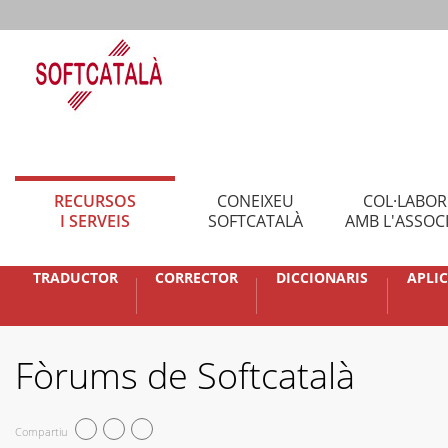
RECURSOS
CONEIXEU
COL·LABO
I SERVEIS
SOFTCATALÀ
AMB L'ASSOC
TRADUCTOR
CORRECTOR
DICCIONARIS
APLI
Fòrums de Softcatalà
Compartiu