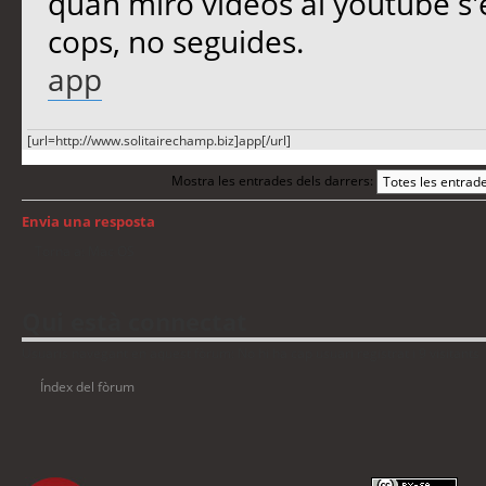
quan miro vídeos al youtube s'e
cops, no seguides.
app
[url=http://www.solitairechamp.biz]app[/url]
Mostra les entrades dels darrers:
Envia una resposta
Torna a: Mac OS
Qui està connectat
Usuaris navegant en aquest fòrum: No hi ha cap usuari registrat i 9 visitants
Índex del fòrum