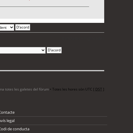
3 entrades • Pàgina
1
de
1
ina totes les galetes del fòrum
• Totes les hores són UTC [
DST
]
Contacte
Avís legal
Codi de conducta