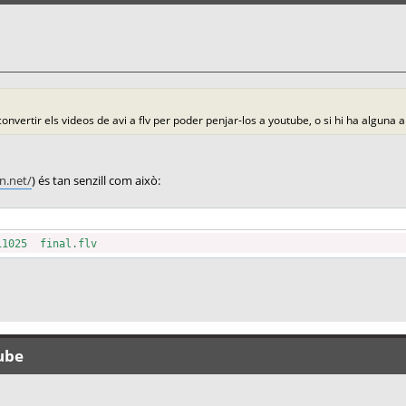
nvertir els videos de avi a flv per poder penjar-los a youtube, o si hi ha alguna 
n.net/
) és tan senzill com això:
1025 final.flv
tube