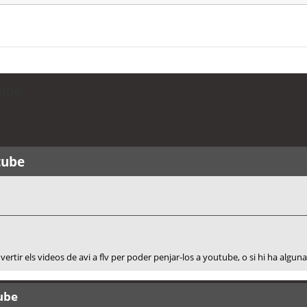
tube
tube
ertir els videos de avi a flv per poder penjar-los a youtube, o si hi ha algun
tube