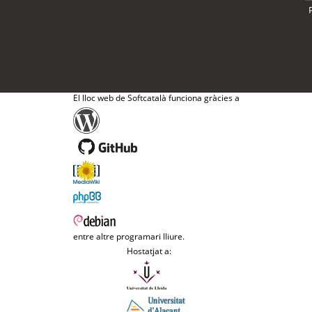
El lloc web de Softcatalà funciona gràcies a
entre altre programari lliure.
Hostatjat a: