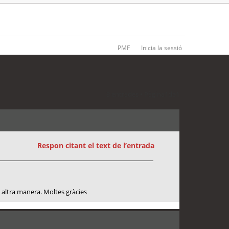
PMF
Inicia la sessió
3 entrades • Pàgina
1
de
1
Respon citant el text de l’entrada
a altra manera. Moltes gràcies