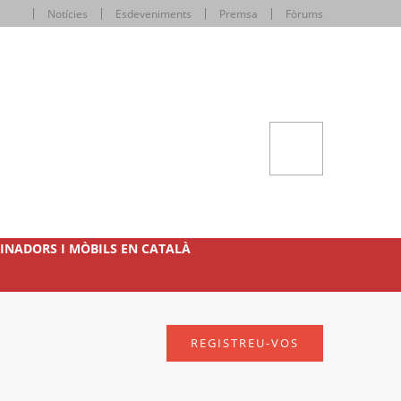
Notícies
Esdeveniments
Premsa
Fòrums
INADORS I MÒBILS EN CATALÀ
REGISTREU-VOS