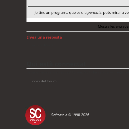
Jo tinc un programa que es diu
permute
, pots mirar a veu
Mostra les entrade
Envia una resposta
Torna a: Mac OS
Qui està connectat
Usuaris navegant en aquest fòrum: No hi ha cap usuari registrat i
Índex del fòrum
Softcatalà © 1998-
2026