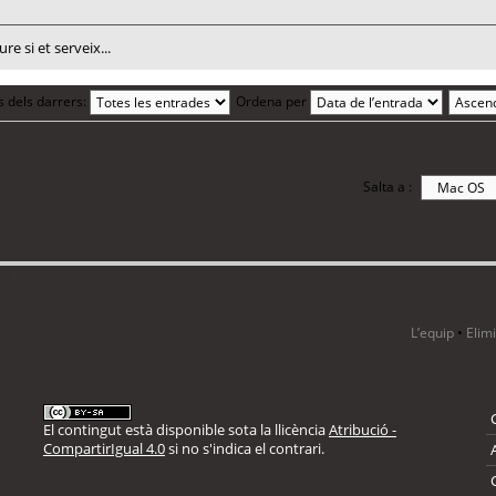
re si et serveix...
s dels darrers:
Ordena per
Salta a :
 1 visitant
L’equip
•
Elim
El contingut està disponible sota la llicència
Atribució -
CompartirIgual 4.0
si no s'indica el contrari.