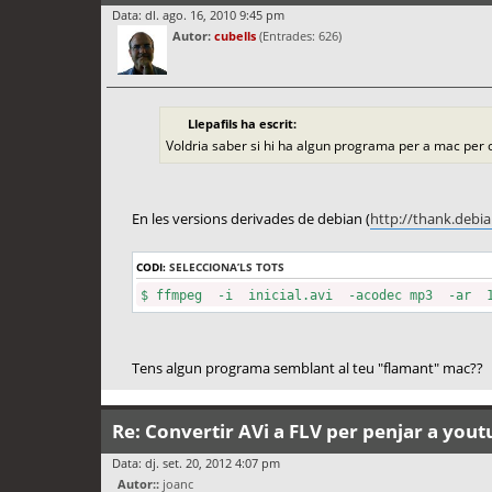
Data: dl. ago. 16, 2010 9:45 pm
Autor:
cubells
(Entrades: 626)
Llepafils ha escrit:
Voldria saber si hi ha algun programa per a mac per co
En les versions derivades de debian (
http://thank.debia
CODI:
SELECCIONA’LS TOTS
$ ffmpeg -i inicial.avi -acodec mp3 -ar 1
Tens algun programa semblant al teu "flamant" mac??
Re: Convertir AVi a FLV per penjar a you
Data: dj. set. 20, 2012 4:07 pm
Autor::
joanc