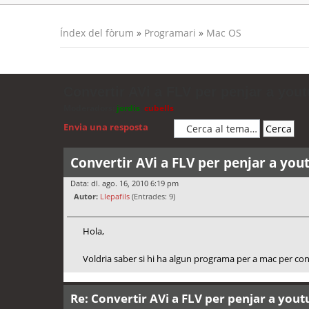
Índex del fòrum
»
Programari
»
Mac OS
Convertir AVi a FLV per penjar a you
Moderadors:
jordis
,
cubells
Envia una resposta
Convertir AVi a FLV per penjar a you
Data: dl. ago. 16, 2010 6:19 pm
Autor:
Llepafils
(Entrades: 9)
Hola,
Voldria saber si hi ha algun programa per a mac per conv
Re: Convertir AVi a FLV per penjar a you