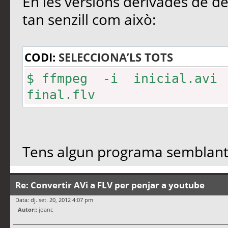
En les versions derivades de de
tan senzill com això:
CODI:
SELECCIONA’LS TOTS
$ ffmpeg -i inicial.avi
final.flv
Tens algun programa semblant 
Re: Convertir AVi a FLV per penjar a youtube
Data: dj. set. 20, 2012 4:07 pm
Autor::
joanc