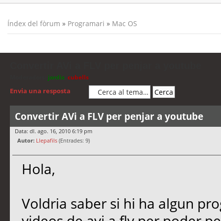
Índex del fòrum
»
Programari
»
Mac OS
Convertir AVi a FLV per penjar a youtube
Moderadors:
jordis
,
cubells
Envia una resposta
Convertir AVi a FLV per penjar a youtube
Data: dl. ago. 16, 2010 6:19 pm
Autor:
Llepafils
(Entrades: 9)
Hola,
Voldria saber si hi ha algun pr
videos de avi a flv per poder pe