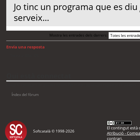
Jo tinc un programa que es diu
serveix...
Mostra les entrades dels darrers:
Envia una resposta
Torna a: Mac OS
Qui està connectat
Usuaris navegant en aquest fòrum: No hi ha cap usuari registrat i 1 visitant
Índex del fòrum
El contingut està d
Softcatalà © 1998-
2026
Atribució - Compar
contrari.