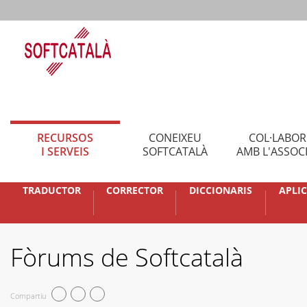
RECURSOS
CONEIXEU
COL·LABO
I SERVEIS
SOFTCATALÀ
AMB L'ASSOC
TRADUCTOR
CORRECTOR
DICCIONARIS
APLI
Fòrums de Softcatalà
Compartiu