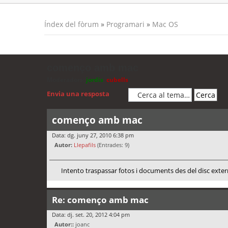
Índex del fòrum
»
Programari
»
Mac OS
començo amb mac
Moderadors:
jordis
,
cubells
Envia una resposta
començo amb mac
Data: dg. juny 27, 2010 6:38 pm
Autor:
Llepafils
(Entrades: 9)
Intento traspassar fotos i documents des del disc extern
Re: començo amb mac
Data: dj. set. 20, 2012 4:04 pm
Autor::
joanc