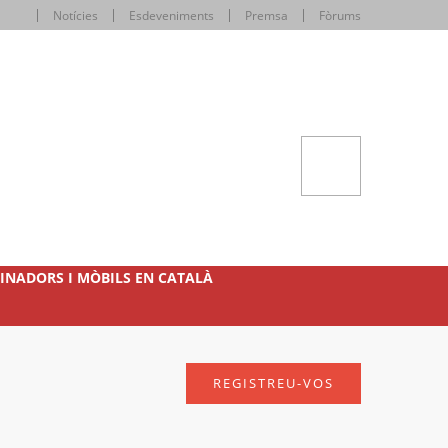
Notícies
Esdeveniments
Premsa
Fòrums
INADORS I MÒBILS EN CATALÀ
REGISTREU-VOS