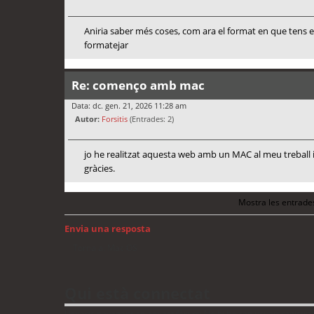
Aniria saber més coses, com ara el format en que tens e
formatejar
Re: començo amb mac
Data: dc. gen. 21, 2026 11:28 am
Autor:
Forsitis
(Entrades: 2)
jo he realitzat aquesta web amb un MAC al meu treball 
gràcies.
Mostra les entrade
Envia una resposta
Torna a: Mac OS
Qui està connectat
Usuaris navegant en aquest fòrum: No hi ha cap usuari registrat i