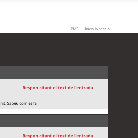
PMF
Inicia la sessió
3 entrades • Pàgina
1
de
1
Respon citant el text de l’entrada
onit. Sabeu com es fa
Respon citant el text de l’entrada