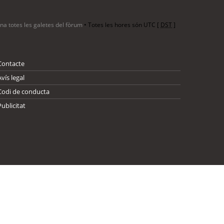
ina totes les galetes del fòrum
• Totes les hores són UTC [
DST
]
Contacte
Avís legal
Codi de conducta
Publicitat