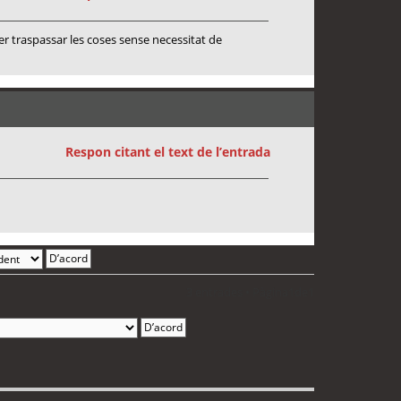
er traspassar les coses sense necessitat de
Respon citant el text de l’entrada
3 entrades • Pàgina
1
de
1