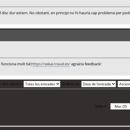
l disc dur extern. No obstant, en principi no hi hauria cap problema per pod
i funciona molt bé:
https://sekai-travel.es/
agrairia feedback!
s dels darrers:
Ordena per
Salta a :
 1 visitant