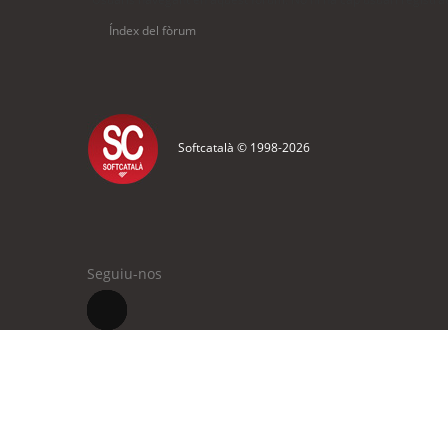
Índex del fòrum
Softcatalà © 1998-
2026
Seguiu-nos