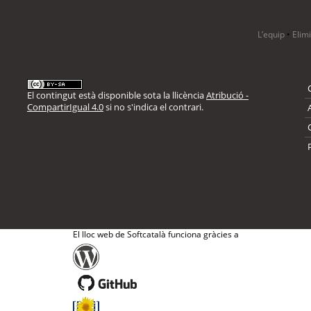
L’equip
•
Elim
El contingut està disponible sota la llicència
Atribució -
CompartirIgual 4.0
si no s'indica el contrari.
El lloc web de Softcatalà funciona gràcies a