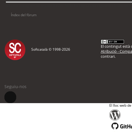
Usuaris navegant en aquest fòrum: No hi ha cap usuari registrat i 6 visitants
Índex del fòrum
El contingut està d
Softcatalà © 1998-
2026
Atribució - Compar
contrari.
Seguiu-nos
El lloc web de