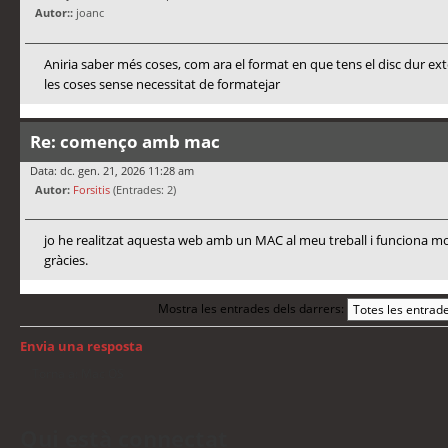
Autor::
joanc
Aniria saber més coses, com ara el format en que tens el disc dur ex
les coses sense necessitat de formatejar
Re: començo amb mac
Data: dc. gen. 21, 2026 11:28 am
Autor:
Forsitis
(Entrades: 2)
jo he realitzat aquesta web amb un MAC al meu treball i funciona mo
gràcies.
Mostra les entrades dels darrers:
Envia una resposta
Torna a: Mac OS
Qui està connectat