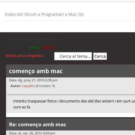
Índex del fòrum
»
Programari
»
Mac OS
començo amb mac
Moderadors:
jordis
,
cubells
Envia una resposta
començo amb mac
Data: dg. juny 27, 2010 6:38 pm
Autor:
Llepafils
(Entrades: 9)
Intento traspassar fotos i documents des del disc extern i em surt un
com es fa
Re: començo amb mac
Data: dj. set. 20, 2012 4:04 pm