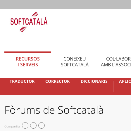
RECURSOS
CONEIXEU
COL·LABO
I SERVEIS
SOFTCATALÀ
AMB L'ASSOC
TRADUCTOR
CORRECTOR
DICCIONARIS
APLI
Fòrums de Softcatalà
Compartiu