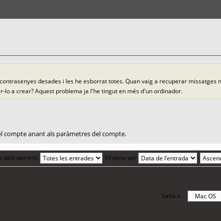
a contrasenyes desades i les he esborrat totes. Quan vaig a recuperar missatges
ar-lo a crear? Aquest problema ja l'he tingut en més d'un ordinador.
el compte anant als paràmetres del compte.
s dels darrers:
Ordena per
Salta a :