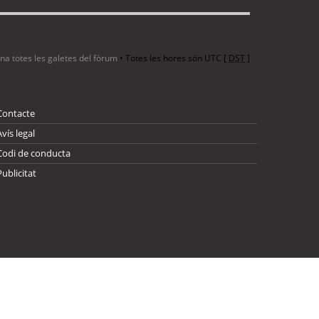
ina totes les galetes del fòrum
• Totes les hores són UTC [
DST
]
Contacte
Avís legal
Codi de conducta
Publicitat