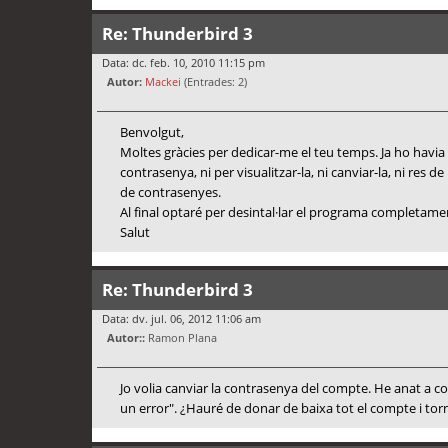
Re: Thunderbird 3
Data: dc. feb. 10, 2010 11:15 pm
Autor:
Mackei
(Entrades: 2)
Benvolgut,
Moltes gràcies per dedicar-me el teu temps. Ja ho havia
contrasenya, ni per visualitzar-la, ni canviar-la, ni res d
de contrasenyes.
Al final optaré per desintal·lar el programa completament
Salut
Re: Thunderbird 3
Data: dv. jul. 06, 2012 11:06 am
Autor::
Ramon Plana
Jo volia canviar la contrasenya del compte. He anat a 
un error". ¿Hauré de donar de baixa tot el compte i tor