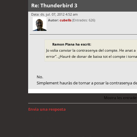
Re: Thunderbird 3
Data: ds. jul. 07, 2012 4:52 am
Autor:
cubells
(Entrades: 626)
Ramon Plana ha escrit:
Jo volia canviar la contrasenya del compte. He anat 
error". ¿Hauré de donar de baixa tot el compte i torn
No.
Simplement hauràs de tornar a posar la contrasenya d
Mostra les entrade
Envia una resposta
Torna a: Mac OS