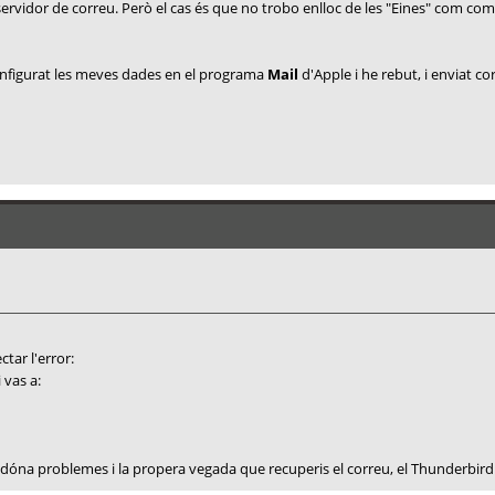
 servidor de correu. Però el cas és que no trobo enlloc de les "Eines" com com
nfigurat les meves dades en el programa
Mail
d'Apple i he rebut, i enviat c
tar l'error:
 vas a:
óna problemes i la propera vegada que recuperis el correu, el Thunderbird 