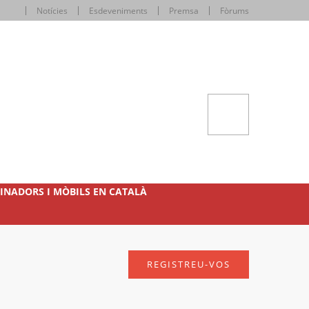
Notícies
Esdeveniments
Premsa
Fòrums
INADORS I MÒBILS EN CATALÀ
REGISTREU-VOS