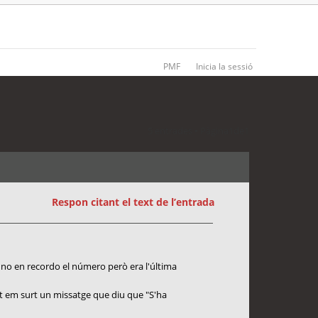
PMF
Inicia la sessió
5 entrades • Pàgina
1
de
1
Respon citant el text de l’entrada
e no en recordo el número però era l'última
nt em surt un missatge que diu que "S'ha