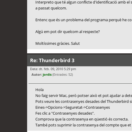
Interpreto que té algun conflicte d'identificació amb el
a passat quelcom.
Entenc que és un problema del programa perquè he co
Algú em pot dir quelcom al respecte?
Moltíssimes gràcies. Salut
Re: Thunderbird 3
Data: dt. feb. 09, 2010 5:29 pm
Autor:
jordis
(Entrades: 52)
Hola
No faig servir Mac, però potser això et pot ajudar a detec
Pots veure les contrasenyes desades del Thunderbird si
Eines->Opcions->Seguretat->Contrasenyes
Fes clic a "Contrasenyes desades".
Comprova que la contrasenya en qüestió és correcta.
També pots suprimir la contrasenya del compte que et d