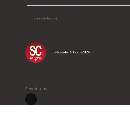
Qui està connectat
Usuaris navegant en aquest fòrum: No hi ha cap usuari registrat 
Índex del fòrum
Softcatalà © 1998-
2026
Seguiu-nos