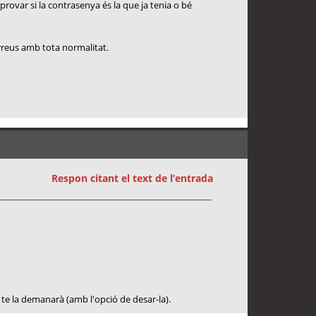
provar si la contrasenya és la que ja tenia o bé
orreus amb tota normalitat.
Respon citant el text de l’entrada
te la demanarà (amb l'opció de desar-la).