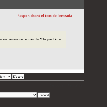
Respon citant el text de l’entrada
 no em demana res, només diu "S'ha produït un
5 entrades • Pàgina
1
de
1