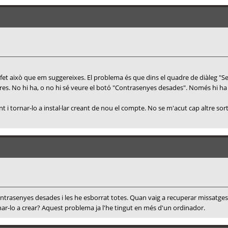
 fet això que em suggereixes. El problema és que dins el quadre de diàleg "S
e res. No hi ha, o no hi sé veure el botó "Contrasenyes desades". Només hi ha "S
 i tornar-lo a instal·lar creant de nou el compte. No se m'acut cap altre sort
contrasenyes desades i les he esborrat totes. Quan vaig a recuperar missatg
nar-lo a crear? Aquest problema ja l'he tingut en més d'un ordinador.