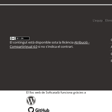
i 9 visitants
L’equip
•
Elim
El contingut està disponible sota la llicència
Atribució -
CompartirIgual 4.0
si no s'indica el contrari.
El lloc web de Softcatalà funciona gràcies a