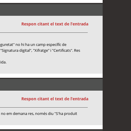
Respon citant el text de l’entrada
eguretat" no hi ha un camp específíc de
ignatura digital", "Xifratge" i "Certificats". Res
ida.
Respon citant el text de l’entrada
es no em demana res, només diu "S'ha produït