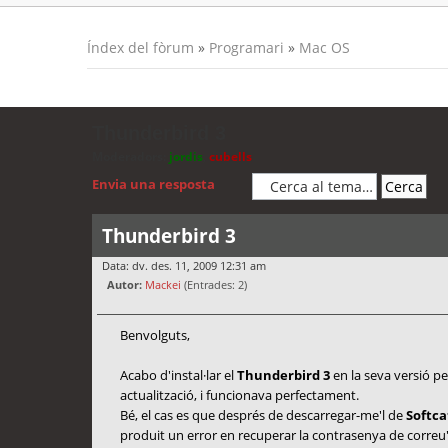
Índex del fòrum
»
Programari
»
Mac OS
Thunderbird 3
Moderadors:
jordis
,
cubells
Envia una resposta
Thunderbird 3
Data: dv. des. 11, 2009 12:31 am
Autor:
Mackei
(Entrades: 2)
Benvolguts,
Acabo d'instal·lar el
Thunderbird 3
en la seva versió p
actualització, i funcionava perfectament.
Bé, el cas es que després de descarregar-me'l de
Softca
produit un error en recuperar la contrasenya de correu"