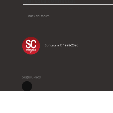
Qui està connectat
Usuaris navegant en aquest fòrum: No hi ha cap usuari registrat 
Índex del fòrum
Softcatalà © 1998-
2026
Seguiu-nos