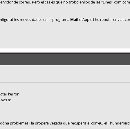
 servidor de correu. Però el cas és que no trobo enlloc de les "Eines" com com
nfigurat les meves dades en el programa
Mail
d'Apple i he rebut, i enviat c
tar l'error:
 vas a:
óna problemes i la propera vegada que recuperis el correu, el Thunderbird 