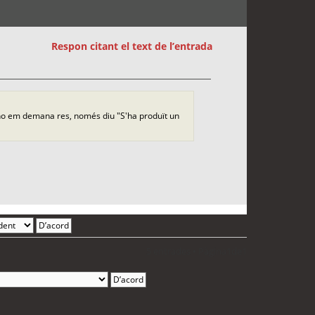
Respon citant el text de l’entrada
 no em demana res, només diu "S'ha produït un
5 entrades • Pàgina
1
de
1