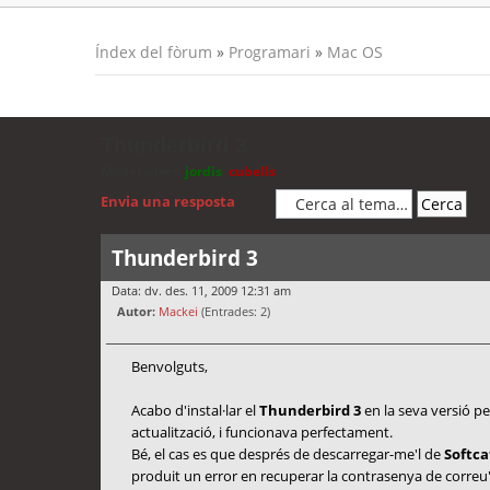
Índex del fòrum
»
Programari
»
Mac OS
Thunderbird 3
Moderadors:
jordis
,
cubells
Envia una resposta
Thunderbird 3
Data: dv. des. 11, 2009 12:31 am
Autor:
Mackei
(Entrades: 2)
Benvolguts,
Acabo d'instal·lar el
Thunderbird 3
en la seva versió p
actualització, i funcionava perfectament.
Bé, el cas es que després de descarregar-me'l de
Softca
produit un error en recuperar la contrasenya de correu"