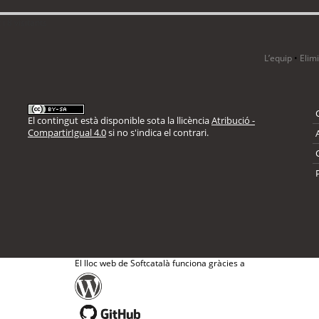
i 8 visitants
L’equip
•
Elim
El contingut està disponible sota la llicència
Atribució -
CompartirIgual 4.0
si no s'indica el contrari.
El lloc web de Softcatalà funciona gràcies a