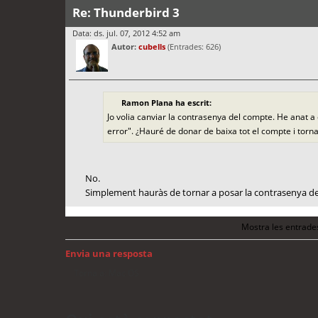
Re: Thunderbird 3
Data: ds. jul. 07, 2012 4:52 am
Autor:
cubells
(Entrades: 626)
Ramon Plana ha escrit:
Jo volia canviar la contrasenya del compte. He anat 
error". ¿Hauré de donar de baixa tot el compte i torn
No.
Simplement hauràs de tornar a posar la contrasenya d
Mostra les entrade
Envia una resposta
Torna a: Mac OS