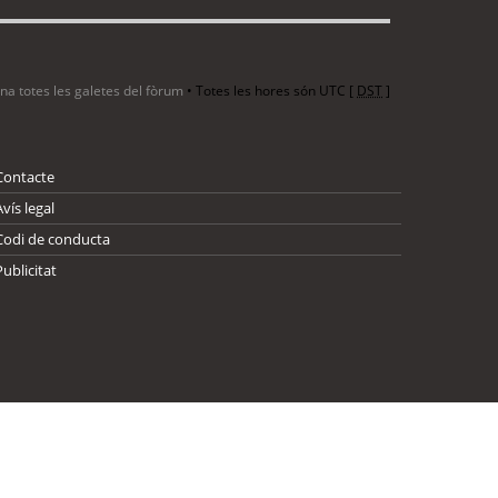
ina totes les galetes del fòrum
• Totes les hores són UTC [
DST
]
Contacte
Avís legal
Codi de conducta
Publicitat