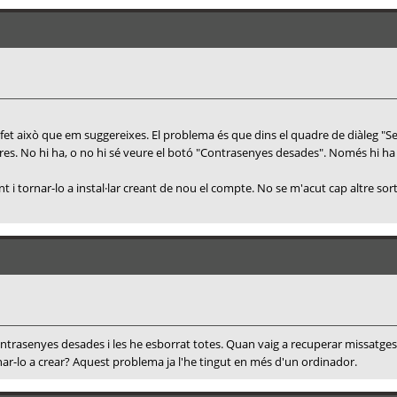
 fet això que em suggereixes. El problema és que dins el quadre de diàleg "S
e res. No hi ha, o no hi sé veure el botó "Contrasenyes desades". Només hi ha "S
 i tornar-lo a instal·lar creant de nou el compte. No se m'acut cap altre sort
contrasenyes desades i les he esborrat totes. Quan vaig a recuperar missatg
nar-lo a crear? Aquest problema ja l'he tingut en més d'un ordinador.