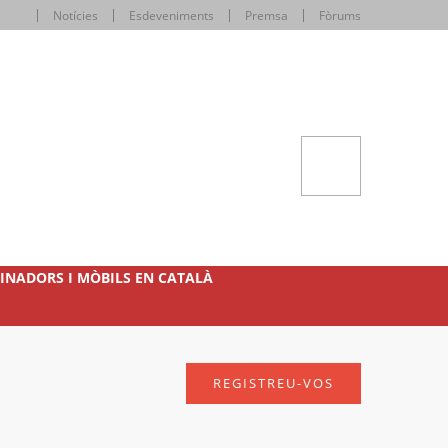
Notícies
Esdeveniments
Premsa
Fòrums
INADORS I MÒBILS EN CATALÀ
REGISTREU-VOS