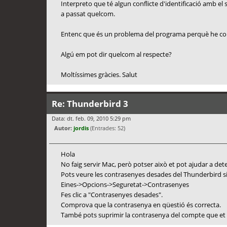
Interpreto que té algun conflicte d'identificació amb el
a passat quelcom.
Entenc que és un problema del programa perquè he co
Algú em pot dir quelcom al respecte?
Moltíssimes gràcies. Salut
Re: Thunderbird 3
Data: dt. feb. 09, 2010 5:29 pm
Autor:
jordis
(Entrades: 52)
Hola
No faig servir Mac, però potser això et pot ajudar a detec
Pots veure les contrasenyes desades del Thunderbird si
Eines->Opcions->Seguretat->Contrasenyes
Fes clic a "Contrasenyes desades".
Comprova que la contrasenya en qüestió és correcta.
També pots suprimir la contrasenya del compte que et d