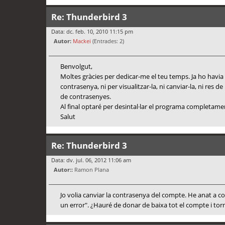
Re: Thunderbird 3
Data: dc. feb. 10, 2010 11:15 pm
Autor:
Mackei
(Entrades: 2)
Benvolgut,
Moltes gràcies per dedicar-me el teu temps. Ja ho havia
contrasenya, ni per visualitzar-la, ni canviar-la, ni res d
de contrasenyes.
Al final optaré per desintal·lar el programa completament
Salut
Re: Thunderbird 3
Data: dv. jul. 06, 2012 11:06 am
Autor::
Ramon Plana
Jo volia canviar la contrasenya del compte. He anat a 
un error". ¿Hauré de donar de baixa tot el compte i tor