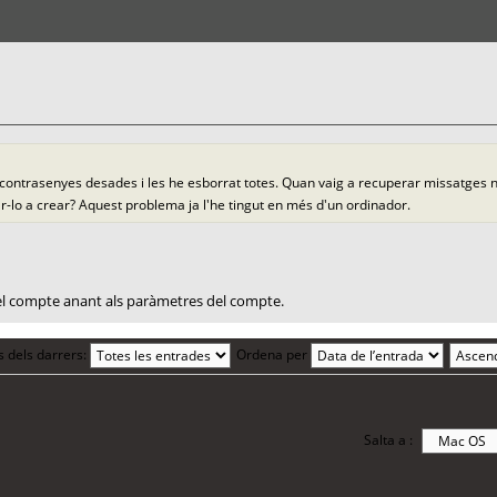
a contrasenyes desades i les he esborrat totes. Quan vaig a recuperar missatges
ar-lo a crear? Aquest problema ja l'he tingut en més d'un ordinador.
el compte anant als paràmetres del compte.
s dels darrers:
Ordena per
Salta a :