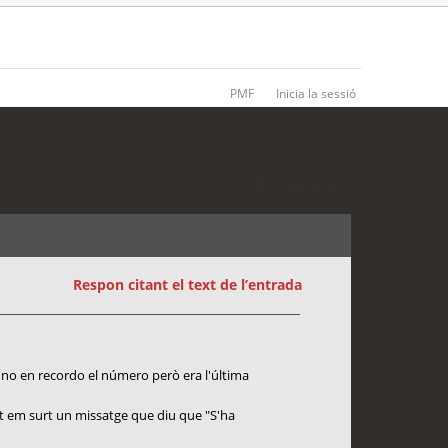
PMF
Inicia la sessió
5 entrades • Pàgina
1
de
1
Respon citant el text de l’entrada
e no en recordo el número però era l'última
nt em surt un missatge que diu que "S'ha