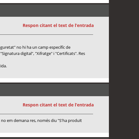
Respon citant el text de l’entrada
eguretat" no hi ha un camp específíc de
ignatura digital", "Xifratge" i "Certificats". Res
ida.
Respon citant el text de l’entrada
es no em demana res, només diu "S'ha produït