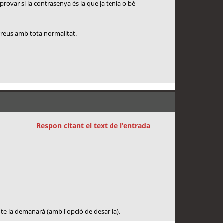
provar si la contrasenya és la que ja tenia o bé
orreus amb tota normalitat.
Respon citant el text de l’entrada
te la demanarà (amb l'opció de desar-la).