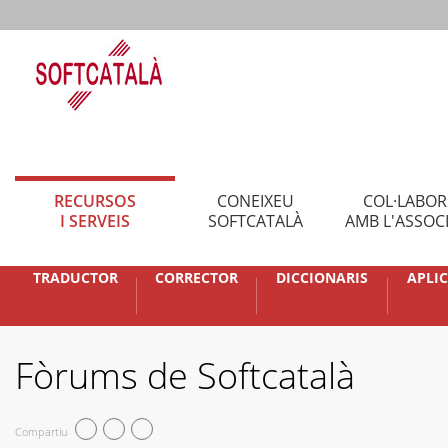
RECURSOS
CONEIXEU
COL·LABO
I SERVEIS
SOFTCATALÀ
AMB L'ASSOC
TRADUCTOR
CORRECTOR
DICCIONARIS
APLI
Fòrums de Softcatalà
Compartiu