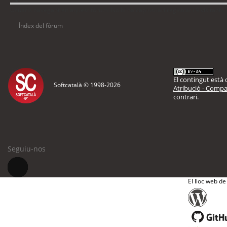
Usuaris navegant en aquest fòrum: No hi ha cap usuari registrat i 9 visitants
Índex del fòrum
El contingut està d
Softcatalà © 1998-
2026
Atribució - Compar
contrari.
Seguiu-nos
El lloc web de