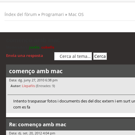
Índex del fòrum
»
Programari
»
Mac OS
començo amb mac
Moderadors:
jordis
,
cubells
Envia una resposta
començo amb mac
Data: dg. juny 27, 2010 6:38 pm
Autor:
Llepafils
(Entrades: 9)
Intento traspassar fotos i documents des del disc extern i em surt un
com es fa
Re: començo amb mac
Data: dj. set. 20, 2012 4:04 pm