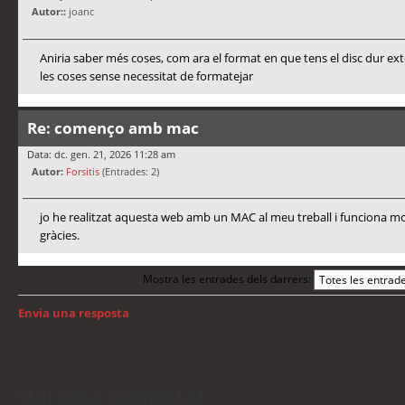
Autor::
joanc
Aniria saber més coses, com ara el format en que tens el disc dur ex
les coses sense necessitat de formatejar
Re: començo amb mac
Data: dc. gen. 21, 2026 11:28 am
Autor:
Forsitis
(Entrades: 2)
jo he realitzat aquesta web amb un MAC al meu treball i funciona mo
gràcies.
Mostra les entrades dels darrers:
Envia una resposta
Torna a: Mac OS
Qui està connectat