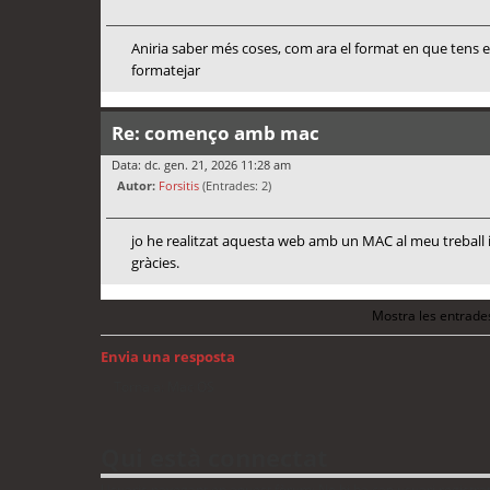
Aniria saber més coses, com ara el format en que tens e
formatejar
Re: començo amb mac
Data: dc. gen. 21, 2026 11:28 am
Autor:
Forsitis
(Entrades: 2)
jo he realitzat aquesta web amb un MAC al meu treball 
gràcies.
Mostra les entrade
Envia una resposta
Torna a: Mac OS
Qui està connectat
Usuaris navegant en aquest fòrum: No hi ha cap usuari registrat 