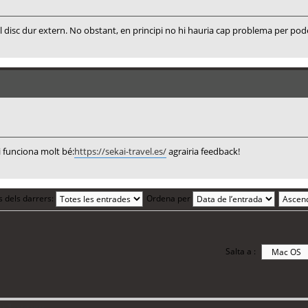
l disc dur extern. No obstant, en principi no hi hauria cap problema per pod
i funciona molt bé:
https://sekai-travel.es/
agrairia feedback!
s dels darrers:
Ordena per
Salta a :
i 7 visitants