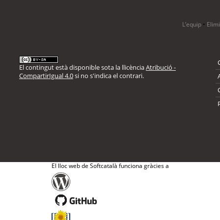
L’equip
•
Elim
El contingut està disponible sota la llicència
Atribució -
CompartirIgual 4.0
si no s'indica el contrari.
El lloc web de Softcatalà funciona gràcies a