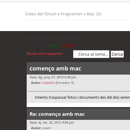
Índex del fòrum
»
Programari
»
Mac OS
començo amb mac
Moderadors:
jordis
,
cubells
Envia una resposta
començo amb mac
Data: dg. juny 27, 2010 6:38 pm
Autor:
Llepafils
(Entrades: 9)
Intento traspassar fotos i documents des del disc extern
Re: començo amb mac
Data: dj. set. 20, 2012 4:04 pm
Autor::
joanc