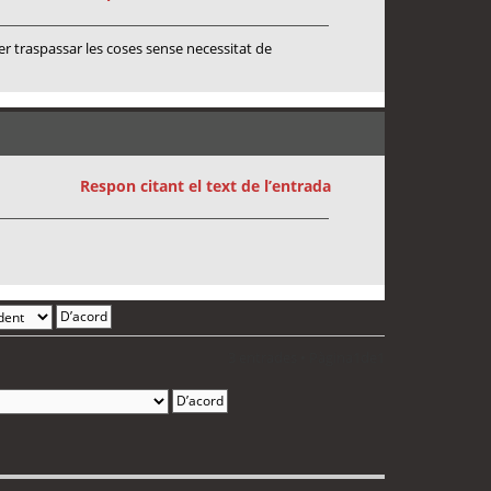
er traspassar les coses sense necessitat de
Respon citant el text de l’entrada
3 entrades • Pàgina
1
de
1