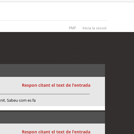
PMF
Inicia la sessió
3 entrades • Pàgina
1
de
1
Respon citant el text de l’entrada
onit. Sabeu com es fa
Respon citant el text de l’entrada