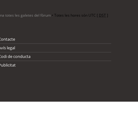
ina totes les galetes del fòrum
• Totes les hores són UTC [
DST
]
Contacte
Avís legal
Codi de conducta
Publicitat