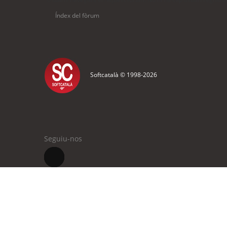
Índex del fòrum
Softcatalà © 1998-
2026
Seguiu-nos