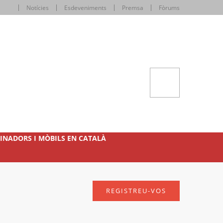
Notícies
Esdeveniments
Premsa
Fòrums
INADORS I MÒBILS EN CATALÀ
REGISTREU-VOS