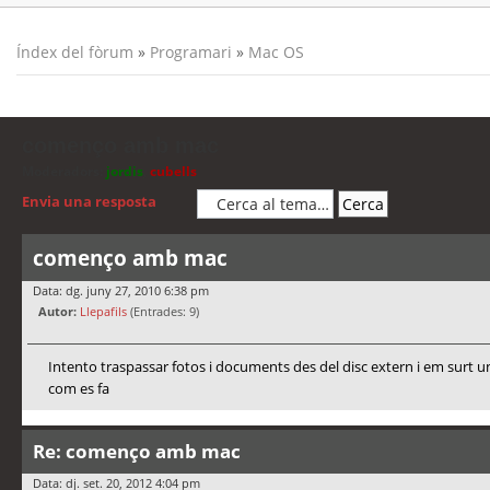
Índex del fòrum
»
Programari
»
Mac OS
començo amb mac
Moderadors:
jordis
,
cubells
Envia una resposta
començo amb mac
Data: dg. juny 27, 2010 6:38 pm
Autor:
Llepafils
(Entrades: 9)
Intento traspassar fotos i documents des del disc extern i em surt un
com es fa
Re: començo amb mac
Data: dj. set. 20, 2012 4:04 pm