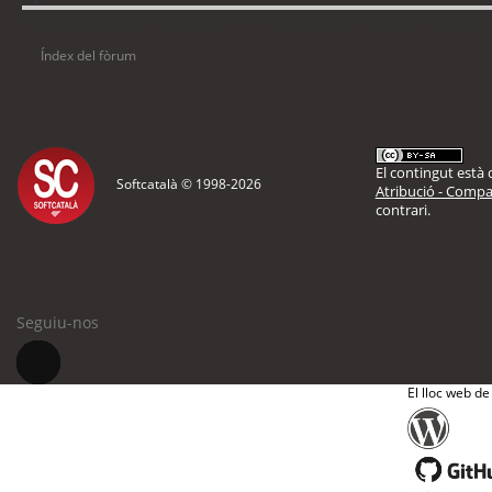
Usuaris navegant en aquest fòrum: No hi ha cap usuari registrat i 16 visitant
Índex del fòrum
El contingut està d
Softcatalà © 1998-
2026
Atribució - Compar
contrari.
Seguiu-nos
El lloc web de