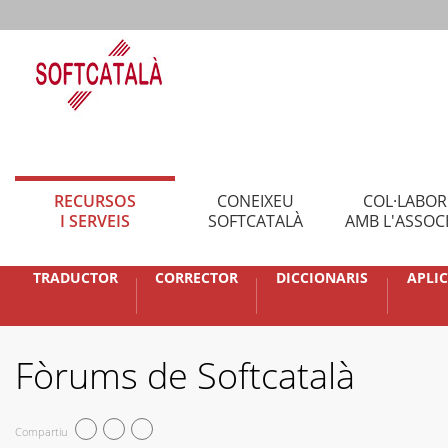
RECURSOS
CONEIXEU
COL·LABO
I SERVEIS
SOFTCATALÀ
AMB L'ASSOC
TRADUCTOR
CORRECTOR
DICCIONARIS
APLI
Fòrums de Softcatalà
Compartiu