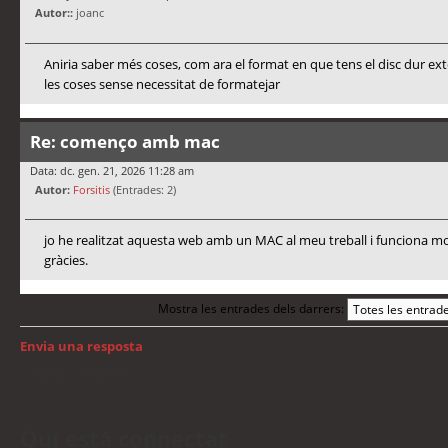
Autor::
joanc
Aniria saber més coses, com ara el format en que tens el disc dur ex
les coses sense necessitat de formatejar
Re: començo amb mac
Data: dc. gen. 21, 2026 11:28 am
Autor:
Forsitis
(Entrades: 2)
jo he realitzat aquesta web amb un MAC al meu treball i funciona mo
gràcies.
Mostra les entrades dels darrers:
Envia una resposta
Torna a: Mac OS
Qui està connectat