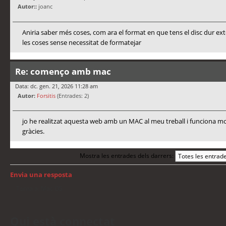
Autor::
joanc
Aniria saber més coses, com ara el format en que tens el disc dur ex
les coses sense necessitat de formatejar
Re: començo amb mac
Data: dc. gen. 21, 2026 11:28 am
Autor:
Forsitis
(Entrades: 2)
jo he realitzat aquesta web amb un MAC al meu treball i funciona mo
gràcies.
Mostra les entrades dels darrers:
Envia una resposta
Torna a: Mac OS
Qui està connectat