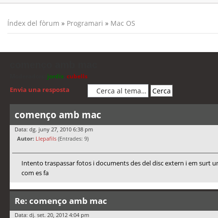
Índex del fòrum
»
Programari
»
Mac OS
començo amb mac
Moderadors:
jordis
,
cubells
Envia una resposta
començo amb mac
Data: dg. juny 27, 2010 6:38 pm
Autor:
Llepafils
(Entrades: 9)
Intento traspassar fotos i documents des del disc extern i em surt un
com es fa
Re: començo amb mac
Data: dj. set. 20, 2012 4:04 pm