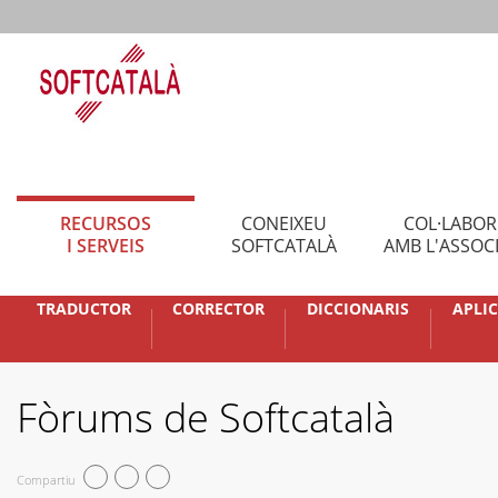
RECURSOS
CONEIXEU
COL·LABO
I SERVEIS
SOFTCATALÀ
AMB L'ASSOC
TRADUCTOR
CORRECTOR
DICCIONARIS
APLI
Fòrums de Softcatalà
Compartiu