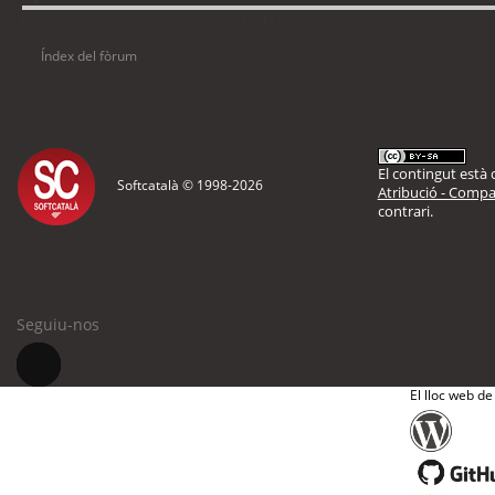
Usuaris navegant en aquest fòrum: No hi ha cap usuari registrat i 5 visitants
Índex del fòrum
El contingut està d
Softcatalà © 1998-
2026
Atribució - Compar
contrari.
Seguiu-nos
El lloc web de