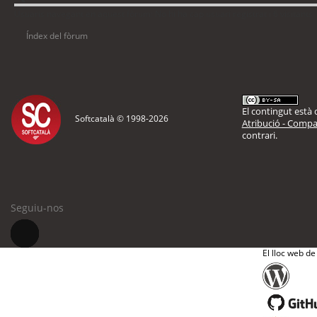
Usuaris navegant en aquest fòrum: No hi ha cap usuari registrat i 6 visitants
Índex del fòrum
El contingut està d
Softcatalà © 1998-
2026
Atribució - Compar
contrari.
Seguiu-nos
El lloc web de