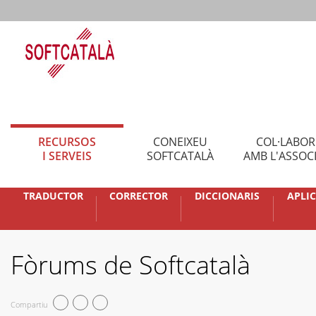
RECURSOS
CONEIXEU
COL·LABO
I SERVEIS
SOFTCATALÀ
AMB L'ASSOC
TRADUCTOR
CORRECTOR
DICCIONARIS
APLI
Fòrums de Softcatalà
Compartiu