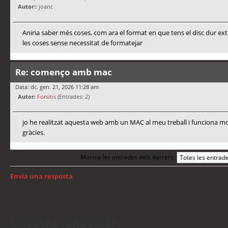
Autor::
joanc
Aniria saber més coses, com ara el format en que tens el disc dur ex
les coses sense necessitat de formatejar
Re: començo amb mac
Data: dc. gen. 21, 2026 11:28 am
Autor:
Forsitis
(Entrades: 2)
jo he realitzat aquesta web amb un MAC al meu treball i funciona mo
gràcies.
Mostra les entrades dels darrers:
Envia una resposta
Torna a: Mac OS
Qui està connectat