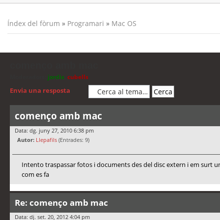
Índex del fòrum
»
Programari
»
Mac OS
començo amb mac
Moderadors:
jordis
,
cubells
Envia una resposta
començo amb mac
Data: dg. juny 27, 2010 6:38 pm
Autor:
Llepafils
(Entrades: 9)
Intento traspassar fotos i documents des del disc extern i em surt un
com es fa
Re: començo amb mac
Data: dj. set. 20, 2012 4:04 pm