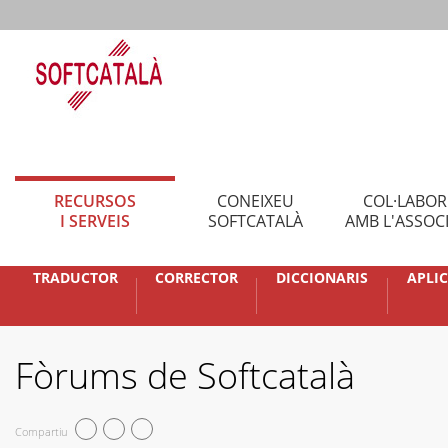
RECURSOS
CONEIXEU
COL·LABO
I SERVEIS
SOFTCATALÀ
AMB L'ASSOC
TRADUCTOR
CORRECTOR
DICCIONARIS
APLI
Fòrums de Softcatalà
Compartiu