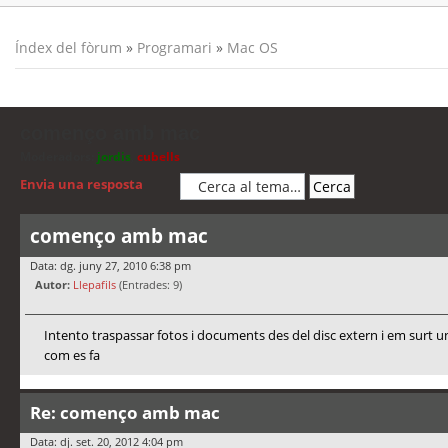
Índex del fòrum
»
Programari
»
Mac OS
començo amb mac
Moderadors:
jordis
,
cubells
Envia una resposta
començo amb mac
Data: dg. juny 27, 2010 6:38 pm
Autor:
Llepafils
(Entrades: 9)
Intento traspassar fotos i documents des del disc extern i em surt un
com es fa
Re: començo amb mac
Data: dj. set. 20, 2012 4:04 pm