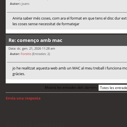
Autor::
joanc
Aniria saber més coses, com ara el format en que tens el disc dur ex
les coses sense necessitat de formatejar
Re: començo amb mac
Data: dc. gen. 21, 2026 11:28 am
Autor:
Forsitis
(Entrades: 2)
jo he realitzat aquesta web amb un MAC al meu treball i funciona mo
gràcies.
Mostra les entrades dels darrers:
Envia una resposta
Torna a: Mac OS
Qui està connectat