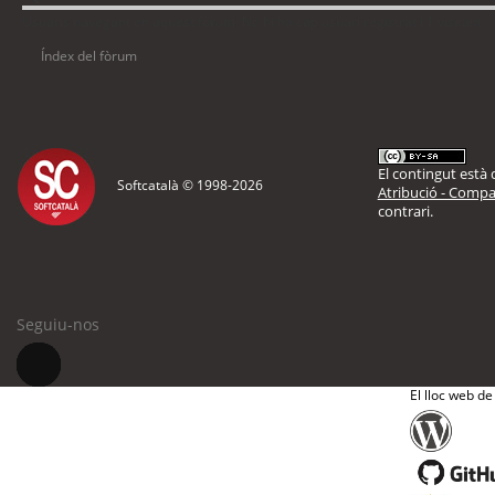
Usuaris navegant en aquest fòrum: No hi ha cap usuari registrat i 1 visitant
Índex del fòrum
El contingut està d
Softcatalà © 1998-
2026
Atribució - Compar
contrari.
Seguiu-nos
El lloc web de