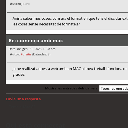
Autor::
joanc
Aniria saber més coses, com ara el format en que tens el disc dur ex
les coses sense necessitat de formatejar
Re: començo amb mac
Data: dc. gen. 21, 2026 11:28 am
Autor:
Forsitis
(Entrades: 2)
jo he realitzat aquesta web amb un MAC al meu treball i funciona mo
gràcies.
Mostra les entrades dels darrers:
Envia una resposta
Torna a: Mac OS
Qui està connectat