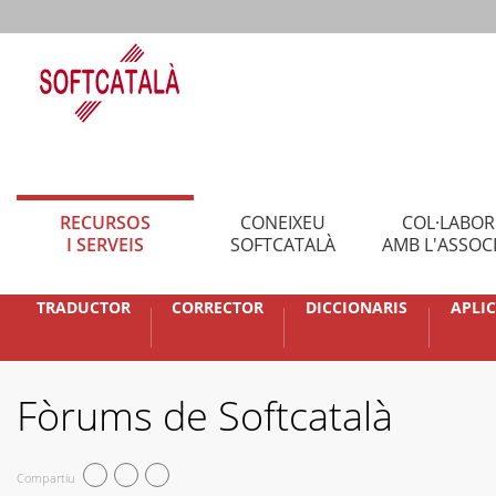
RECURSOS
CONEIXEU
COL·LABO
I SERVEIS
SOFTCATALÀ
AMB L'ASSOC
TRADUCTOR
CORRECTOR
DICCIONARIS
APLI
Fòrums de Softcatalà
Compartiu