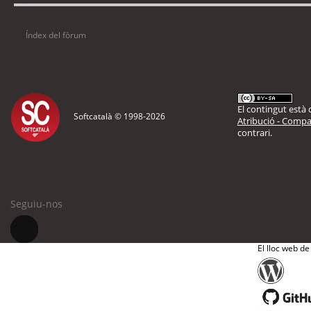
Usuaris navegant en aquest fòrum: No hi ha cap usuari registrat i 4 visitants
Índex del fòrum
El contingut està d
Softcatalà © 1998-
2026
Atribució - Compar
contrari.
Seguiu-nos
El lloc web de