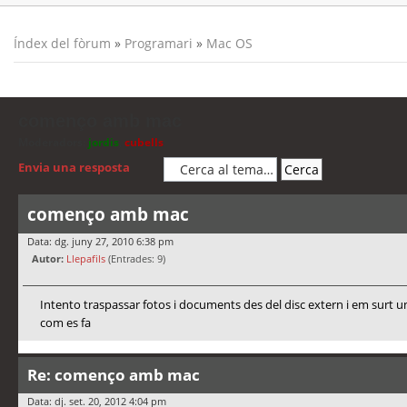
Índex del fòrum
»
Programari
»
Mac OS
començo amb mac
Moderadors:
jordis
,
cubells
Envia una resposta
començo amb mac
Data: dg. juny 27, 2010 6:38 pm
Autor:
Llepafils
(Entrades: 9)
Intento traspassar fotos i documents des del disc extern i em surt un
com es fa
Re: començo amb mac
Data: dj. set. 20, 2012 4:04 pm