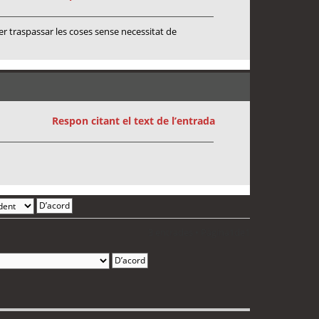
er traspassar les coses sense necessitat de
Respon citant el text de l’entrada
3 entrades • Pàgina
1
de
1