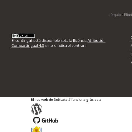
L’equip
•
Elim
El contingut està disponible sota la llicència
Atribució -
CompartirIgual 4.0
si no s'indica el contrari.
El lloc web de Softcatalà funciona gràcies a