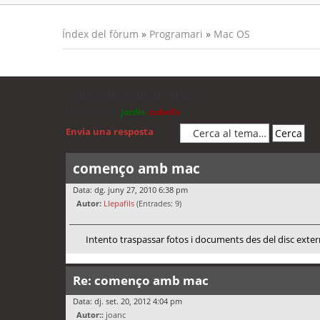
Índex del fòrum
»
Programari
»
Mac OS
començo amb mac
Moderadors:
jordis
,
cubells
Envia una resposta
començo amb mac
Data: dg. juny 27, 2010 6:38 pm
Autor:
Llepafils
(Entrades: 9)
Intento traspassar fotos i documents des del disc extern
Re: començo amb mac
Data: dj. set. 20, 2012 4:04 pm
Autor::
joanc