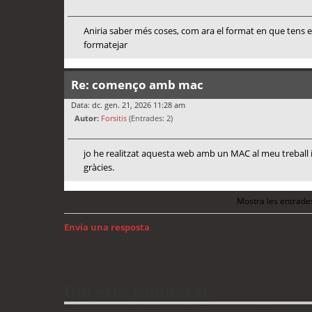
Aniria saber més coses, com ara el format en que tens e
formatejar
Re: començo amb mac
Data: dc. gen. 21, 2026 11:28 am
Autor:
Forsitis
(Entrades: 2)
jo he realitzat aquesta web amb un MAC al meu treball 
gràcies.
Mostra les entrade
Envia una resposta
Torna a: Mac OS
Qui està connectat
Usuaris navegant en aquest fòrum: No hi ha cap usuari registrat i