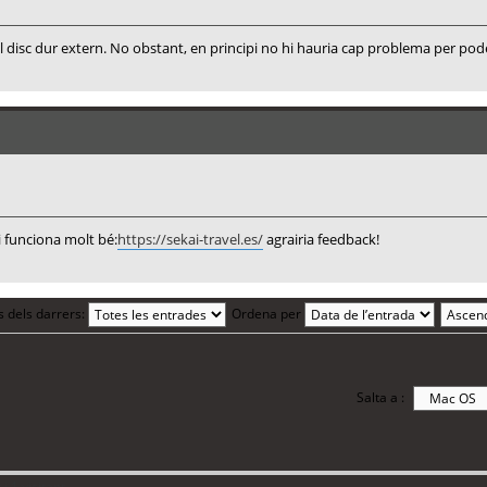
l disc dur extern. No obstant, en principi no hi hauria cap problema per pod
i funciona molt bé:
https://sekai-travel.es/
agrairia feedback!
s dels darrers:
Ordena per
Salta a :
 1 visitant