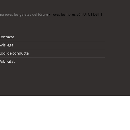
ina totes les galetes del fòrum
• Totes les hores són UTC [
DST
]
Contacte
Avís legal
Codi de conducta
Publicitat