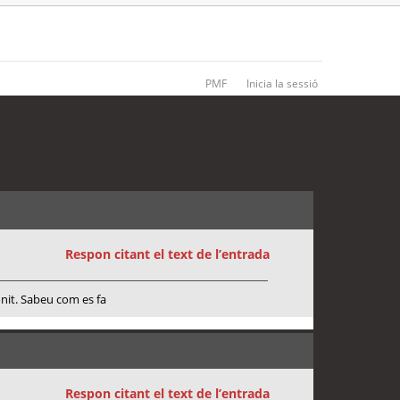
PMF
Inicia la sessió
3 entrades • Pàgina
1
de
1
Respon citant el text de l’entrada
onit. Sabeu com es fa
Respon citant el text de l’entrada