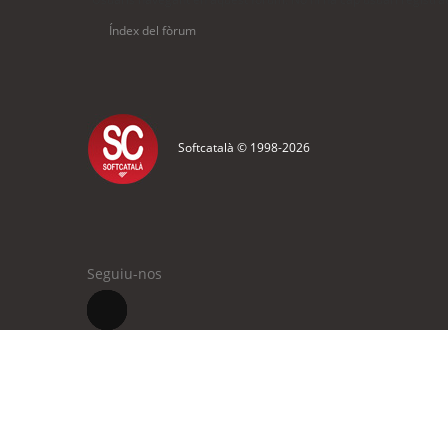
Índex del fòrum
Softcatalà © 1998-
2026
Seguiu-nos