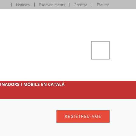
Notícies
Esdeveniments
Premsa
Fòrums
INADORS I MÒBILS EN CATALÀ
REGISTREU-VOS