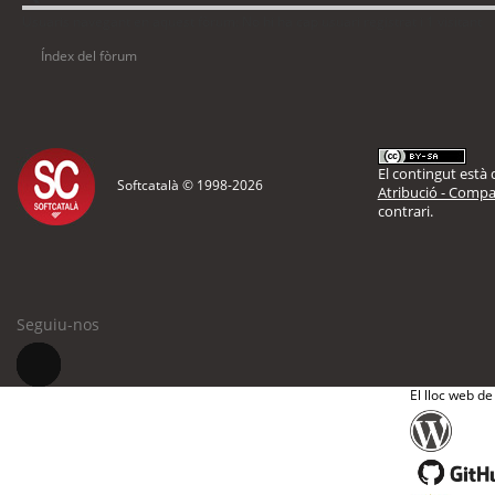
Usuaris navegant en aquest fòrum: No hi ha cap usuari registrat i 1 visitant
Índex del fòrum
El contingut està d
Softcatalà © 1998-
2026
Atribució - Compar
contrari.
Seguiu-nos
El lloc web de