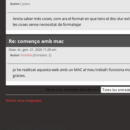
Autor::
joanc
Aniria saber més coses, com ara el format en que tens el disc dur ex
les coses sense necessitat de formatejar
Re: començo amb mac
Data: dc. gen. 21, 2026 11:28 am
Autor:
Forsitis
(Entrades: 2)
jo he realitzat aquesta web amb un MAC al meu treball i funciona mo
gràcies.
Mostra les entrades dels darrers:
Envia una resposta
Torna a: Mac OS
Qui està connectat