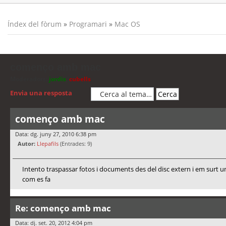
Índex del fòrum
»
Programari
»
Mac OS
començo amb mac
Moderadors:
jordis
,
cubells
Envia una resposta
començo amb mac
Data: dg. juny 27, 2010 6:38 pm
Autor:
Llepafils
(Entrades: 9)
Intento traspassar fotos i documents des del disc extern i em surt un
com es fa
Re: començo amb mac
Data: dj. set. 20, 2012 4:04 pm