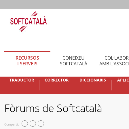
RECURSOS
CONEIXEU
COL·LABO
I SERVEIS
SOFTCATALÀ
AMB L'ASSOC
TRADUCTOR
CORRECTOR
DICCIONARIS
APLI
Fòrums de Softcatalà
Compartiu