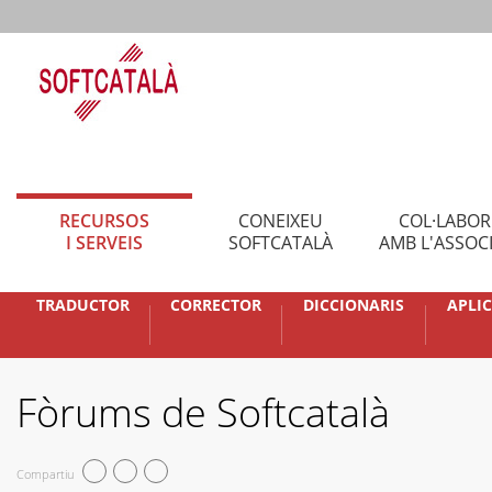
RECURSOS
CONEIXEU
COL·LABO
I SERVEIS
SOFTCATALÀ
AMB L'ASSOC
TRADUCTOR
CORRECTOR
DICCIONARIS
APLI
Fòrums de Softcatalà
Compartiu