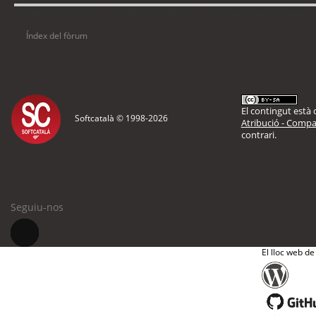
Usuaris navegant en aquest fòrum: No hi ha cap usuari registrat i 8 visitants
Índex del fòrum
El contingut està d
Softcatalà © 1998-
2026
Atribució - Compar
contrari.
Seguiu-nos
El lloc web de