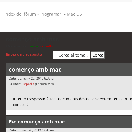
Índex del fòrum
»
Programari
»
Mac OS
començo amb mac
Moderadors:
jordis
,
cubells
Envia una resposta
començo amb mac
Data: dg. juny 27, 2010 6:38 pm
Autor:
Llepafils
(Entrades: 9)
Intento traspassar fotos i documents des del disc extern i em surt un
com es fa
Re: començo amb mac
Data: dj. set. 20, 2012 4:04 pm