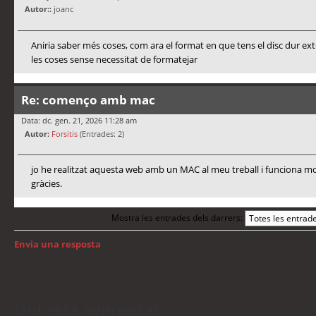
Autor::
joanc
Aniria saber més coses, com ara el format en que tens el disc dur ex
les coses sense necessitat de formatejar
Re: començo amb mac
Data: dc. gen. 21, 2026 11:28 am
Autor:
Forsitis
(Entrades: 2)
jo he realitzat aquesta web amb un MAC al meu treball i funciona mo
gràcies.
Mostra les entrades dels darrers:
Envia una resposta
Torna a: Mac OS
Qui està connectat