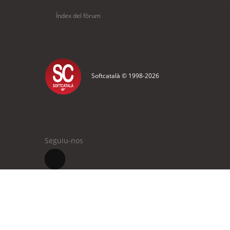
Índex del fòrum
Softcatalà © 1998-
2026
Seguiu-nos