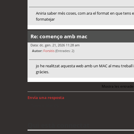
Aniria saber més coses, com ara el format en que tens e
formatejar
Re: començo amb mac
Data: dc. gen. 21, 2026 11:28 am
Autor:
Forsitis
(Entrades: 2)
jo he realitzat aquesta web amb un MAC al meu treball 
gràcies.
Mostra les entrade
Envia una resposta
Torna a: Mac OS
Qui està connectat
Usuaris navegant en aquest fòrum: No hi ha cap usuari registrat 