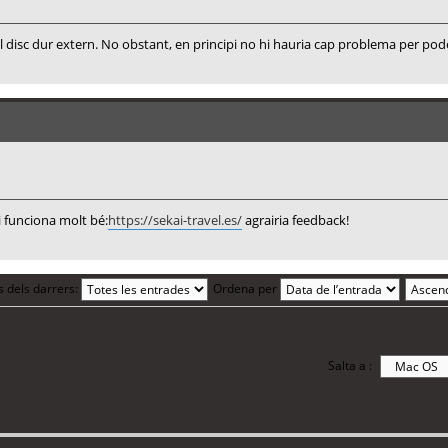
l disc dur extern. No obstant, en principi no hi hauria cap problema per pod
i funciona molt bé:
https://sekai-travel.es/
agrairia feedback!
s dels darrers:
Ordena per
Salta a :
i 9 visitants