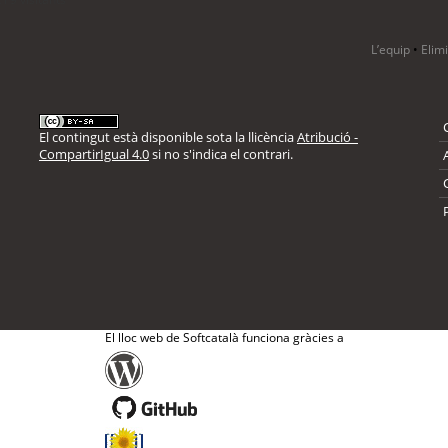
L’equip
•
Elim
El contingut està disponible sota la llicència
Atribució -
CompartirIgual 4.0
si no s'indica el contrari.
El lloc web de Softcatalà funciona gràcies a