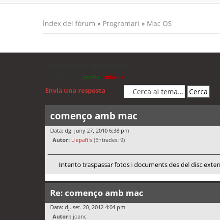
Índex del fòrum
»
Programari
»
Mac OS
començo amb mac
Moderadors:
jordis
,
cubells
Envia una resposta
començo amb mac
Data: dg. juny 27, 2010 6:38 pm
Autor:
Llepafils
(Entrades: 9)
Intento traspassar fotos i documents des del disc extern
Re: començo amb mac
Data: dj. set. 20, 2012 4:04 pm
Autor::
joanc