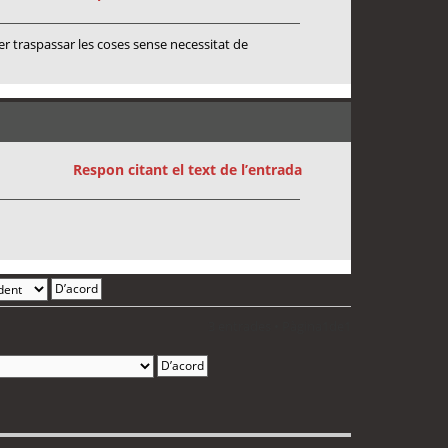
er traspassar les coses sense necessitat de
Respon citant el text de l’entrada
3 entrades • Pàgina
1
de
1