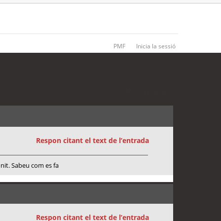
PMF
Inicia la sessió
3 entrades • Pàgina
1
de
1
Respon citant el text de l’entrada
onit. Sabeu com es fa
Respon citant el text de l’entrada