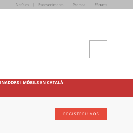
Notícies
Esdeveniments
Premsa
Fòrums
INADORS I MÒBILS EN CATALÀ
REGISTREU-VOS