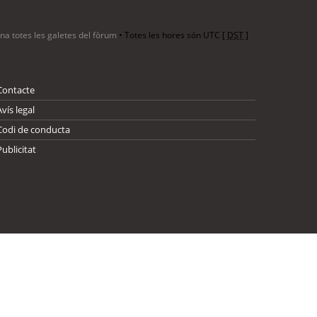
ina totes les galetes del fòrum
• Totes les hores són UTC [
DST
]
Contacte
Avís legal
Codi de conducta
Publicitat