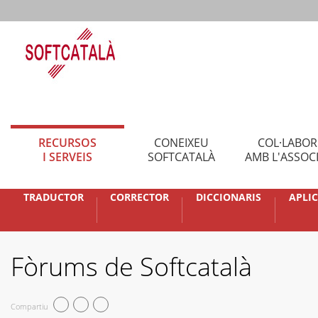
RECURSOS
CONEIXEU
COL·LABO
I SERVEIS
SOFTCATALÀ
AMB L'ASSOC
TRADUCTOR
CORRECTOR
DICCIONARIS
APLI
Fòrums de Softcatalà
Compartiu