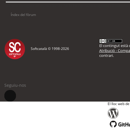
Usuaris navegant en aquest fòrum: No hi ha cap usuari registrat i 9 visitants
Índex del fòrum
El contingut està d
Softcatalà © 1998-
2026
Atribució - Compar
contrari.
Seguiu-nos
El lloc web de