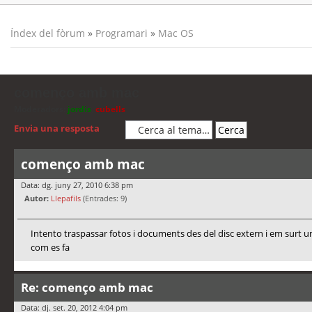
Índex del fòrum
»
Programari
»
Mac OS
començo amb mac
Moderadors:
jordis
,
cubells
Envia una resposta
començo amb mac
Data: dg. juny 27, 2010 6:38 pm
Autor:
Llepafils
(Entrades: 9)
Intento traspassar fotos i documents des del disc extern i em surt un
com es fa
Re: començo amb mac
Data: dj. set. 20, 2012 4:04 pm