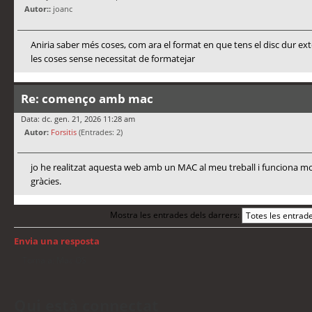
Autor::
joanc
Aniria saber més coses, com ara el format en que tens el disc dur ex
les coses sense necessitat de formatejar
Re: començo amb mac
Data: dc. gen. 21, 2026 11:28 am
Autor:
Forsitis
(Entrades: 2)
jo he realitzat aquesta web amb un MAC al meu treball i funciona mo
gràcies.
Mostra les entrades dels darrers:
Envia una resposta
Torna a: Mac OS
Qui està connectat