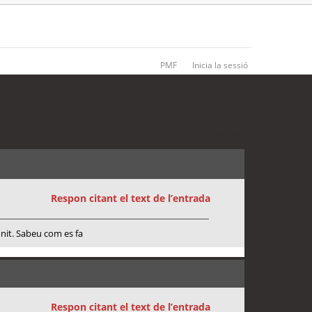
PMF
Inicia la sessió
3 entrades • Pàgina
1
de
1
Respon citant el text de l’entrada
onit. Sabeu com es fa
Respon citant el text de l’entrada