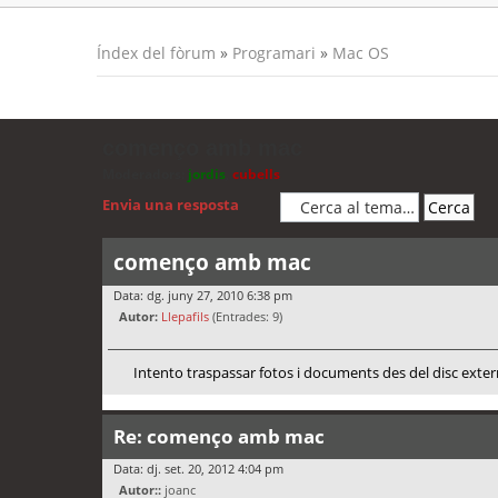
Índex del fòrum
»
Programari
»
Mac OS
començo amb mac
Moderadors:
jordis
,
cubells
Envia una resposta
començo amb mac
Data: dg. juny 27, 2010 6:38 pm
Autor:
Llepafils
(Entrades: 9)
Intento traspassar fotos i documents des del disc extern
Re: començo amb mac
Data: dj. set. 20, 2012 4:04 pm
Autor::
joanc