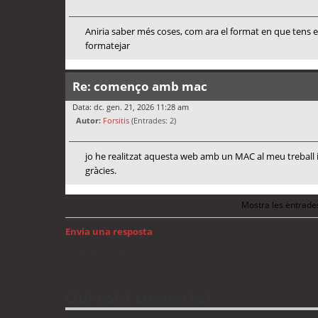
Aniria saber més coses, com ara el format en que tens e
formatejar
Re: començo amb mac
Data: dc. gen. 21, 2026 11:28 am
Autor:
Forsitis
(Entrades: 2)
jo he realitzat aquesta web amb un MAC al meu treball 
gràcies.
Mostra les entrade
Envia una resposta
Torna a: Mac OS
Qui està connectat
Usuaris navegant en aquest fòrum: No hi ha cap usuari registrat 