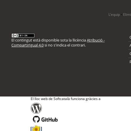
L’equip
•
Elim
El contingut està disponible sota la llicència
Atribució -
CompartirIgual 4.0
si no s'indica el contrari.
El lloc web de Softcatalà funciona gràcies a