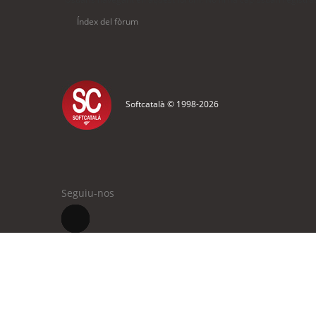
Índex del fòrum
Softcatalà © 1998-
2026
Seguiu-nos