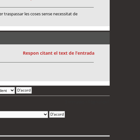
er traspassar les coses sense necessitat de
Respon citant el text de l’entrada
3 entrades • Pàgina
1
de
1