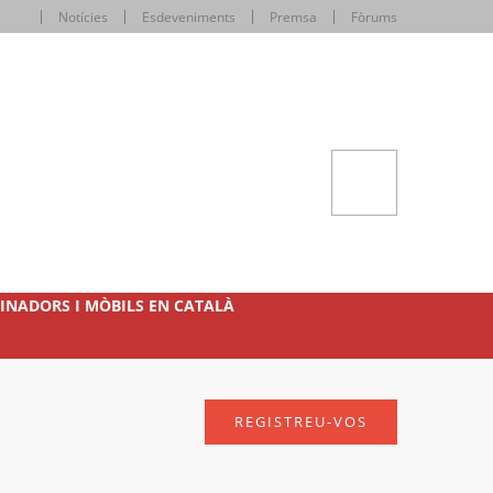
Notícies
Esdeveniments
Premsa
Fòrums
INADORS I MÒBILS EN CATALÀ
REGISTREU-VOS