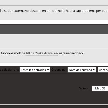
l disc dur extern. No obstant, en principi no hi hauria cap problema per pod
i funciona molt bé:
https://sekai-travel.es/
agrairia feedback!
s dels darrers:
Ordena per
Salta a :
i 6 visitants