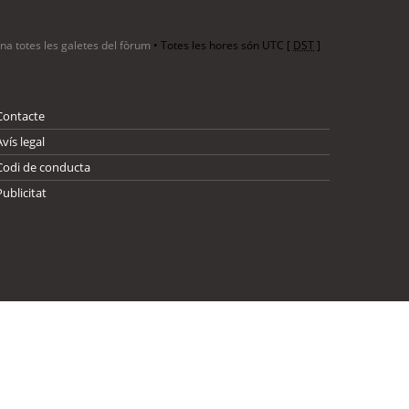
ina totes les galetes del fòrum
• Totes les hores són UTC [
DST
]
Contacte
Avís legal
Codi de conducta
Publicitat