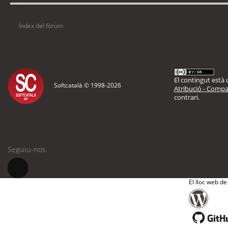
Usuaris navegant en aquest fòrum: No hi ha cap usuari registrat i 2 visitants
Índex del fòrum
El contingut està d
Softcatalà © 1998-
2026
Atribució - Compar
contrari.
Seguiu-nos
El lloc web de