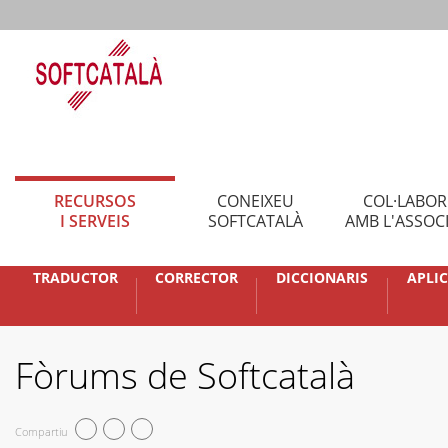
RECURSOS
CONEIXEU
COL·LABO
I SERVEIS
SOFTCATALÀ
AMB L'ASSOC
TRADUCTOR
CORRECTOR
DICCIONARIS
APLI
Fòrums de Softcatalà
Compartiu