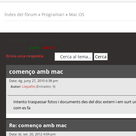
Índex del fòrum
»
Programari
»
Mac OS
començo amb mac
Moderadors:
jordis
,
cubells
Envia una resposta
començo amb mac
Data: dg. juny 27, 2010 6:38 pm
Autor:
Llepafils
(Entrades: 9)
Intento traspassar fotos i documents des del disc extern i em surt un
com es fa
Re: començo amb mac
Data: dj. set. 20, 2012 4:04 pm