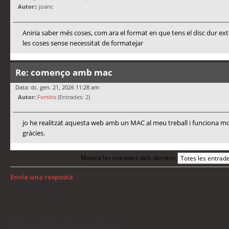
Autor::
joanc
Aniria saber més coses, com ara el format en que tens el disc dur ex
les coses sense necessitat de formatejar
Re: començo amb mac
Data: dc. gen. 21, 2026 11:28 am
Autor:
Forsitis
(Entrades: 2)
jo he realitzat aquesta web amb un MAC al meu treball i funciona mo
gràcies.
Mostra les entrades dels darrers:
Envia una resposta
Torna a: Mac OS
Qui està connectat