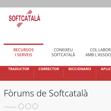
RECURSOS
CONEIXEU
COL·LABO
I SERVEIS
SOFTCATALÀ
AMB L'ASSOC
TRADUCTOR
CORRECTOR
DICCIONARIS
APLI
Fòrums de Softcatalà
Compartiu