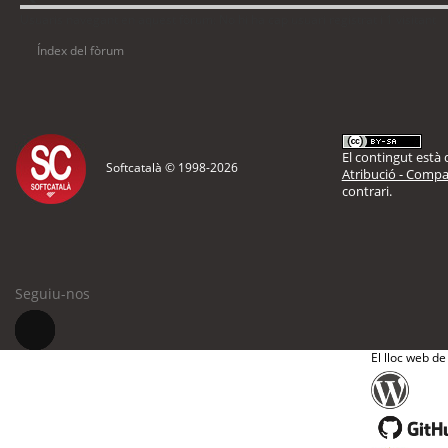
Usuaris navegant en aquest fòrum: No hi ha cap usuari registrat i 1 visitant
Índex del fòrum
El contingut està d
Softcatalà © 1998-
2026
Atribució - Compar
contrari.
Seguiu-nos
El lloc web de