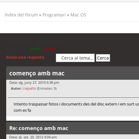
Índex del fòrum
»
Programari
»
Mac OS
començo amb mac
Moderadors:
jordis
,
cubells
Envia una resposta
començo amb mac
Data: dg. juny 27, 2010 6:38 pm
Autor:
Llepafils
(Entrades: 9)
Intento traspassar fotos i documents des del disc extern i em surt un
com es fa
Re: començo amb mac
Data: dj. set. 20, 2012 4:04 pm