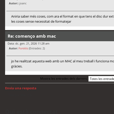
Autor::
joanc
Aniria saber més coses, com ara el format en que tens el disc dur ex
les coses sense necessitat de formatejar
Re: començo amb mac
Data: dc. gen. 21, 2026 11:28 am
Autor:
Forsitis
(Entrades: 2)
jo he realitzat aquesta web amb un MAC al meu treball i funciona mo
gràcies.
Mostra les entrades dels darrers:
Envia una resposta
Torna a: Mac OS
Qui està connectat