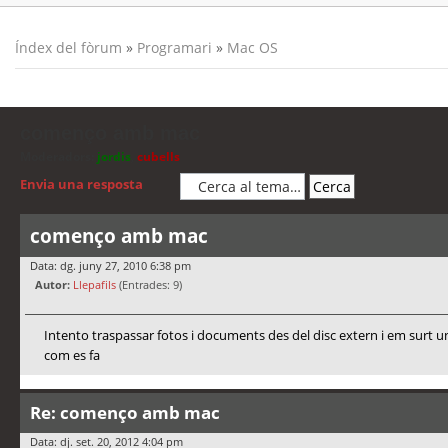
Índex del fòrum
»
Programari
»
Mac OS
començo amb mac
Moderadors:
jordis
,
cubells
Envia una resposta
començo amb mac
Data: dg. juny 27, 2010 6:38 pm
Autor:
Llepafils
(Entrades: 9)
Intento traspassar fotos i documents des del disc extern i em surt un
com es fa
Re: començo amb mac
Data: dj. set. 20, 2012 4:04 pm