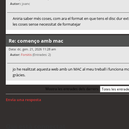
Autor::
joanc
Aniria saber més coses, com ara el format en que tens el disc dur ex
les coses sense necessitat de formatejar
Re: començo amb mac
Data: dc. gen. 21, 2026 11:28 am
Autor:
Forsitis
(Entrades: 2)
jo he realitzat aquesta web amb un MAC al meu treball i funciona mo
gràcies.
Mostra les entrades dels darrers:
Envia una resposta
Torna a: Mac OS
Qui està connectat