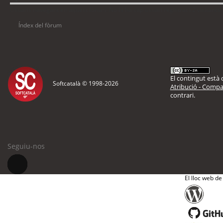
Usuaris navegant en aquest fòrum: No hi ha cap usuari registrat i 2 visitants
Índex del fòrum
El contingut està d
Softcatalà © 1998-
2026
Atribució - Compar
contrari.
Seguiu-nos
El lloc web de