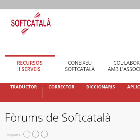
RECURSOS
CONEIXEU
COL·LABO
I SERVEIS
SOFTCATALÀ
AMB L'ASSOC
TRADUCTOR
CORRECTOR
DICCIONARIS
APLI
Fòrums de Softcatalà
Compartiu