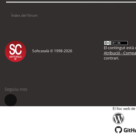
Usuaris navegant en aquest fòrum: No hi ha cap usuari registrat i 9 visitants
Índex del fòrum
El contingut està d
Softcatalà © 1998-
2026
Atribució - Compar
contrari.
Seguiu-nos
El lloc web de