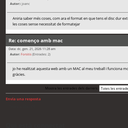
Autor::
joanc
Aniria saber més coses, com ara el format en que tens el disc dur ex
les coses sense necessitat de formatejar
Re: començo amb mac
Data: dc. gen. 21, 2026 11:28 am
Autor:
Forsitis
(Entrades: 2)
jo he realitzat aquesta web amb un MAC al meu treball i funciona mo
gràcies.
Mostra les entrades dels darrers:
Envia una resposta
Torna a: Mac OS
Qui està connectat