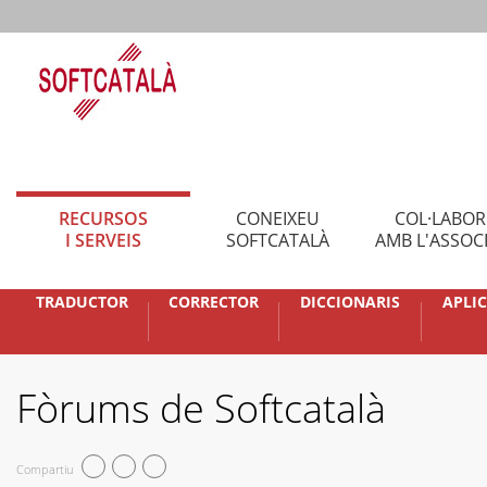
RECURSOS
CONEIXEU
COL·LABO
I SERVEIS
SOFTCATALÀ
AMB L'ASSOC
TRADUCTOR
CORRECTOR
DICCIONARIS
APLI
Fòrums de Softcatalà
Compartiu