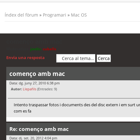
Índex del fòrum
»
Programari
»
Mac OS
començo amb mac
Moderadors:
jordis
,
cubells
Envia una resposta
començo amb mac
Data: dg. juny 27, 2010 6:38 pm
Autor:
Llepafils
(Entrades: 9)
Intento traspassar fotos i documents des del disc extern i em surt un
com es fa
Re: començo amb mac
Data: dj. set. 20, 2012 4:04 pm