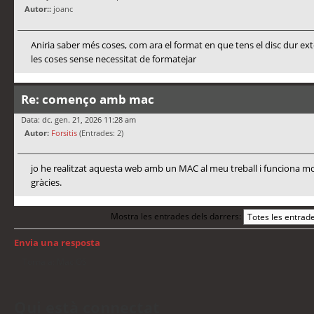
Autor::
joanc
Aniria saber més coses, com ara el format en que tens el disc dur ex
les coses sense necessitat de formatejar
Re: començo amb mac
Data: dc. gen. 21, 2026 11:28 am
Autor:
Forsitis
(Entrades: 2)
jo he realitzat aquesta web amb un MAC al meu treball i funciona mo
gràcies.
Mostra les entrades dels darrers:
Envia una resposta
Torna a: Mac OS
Qui està connectat