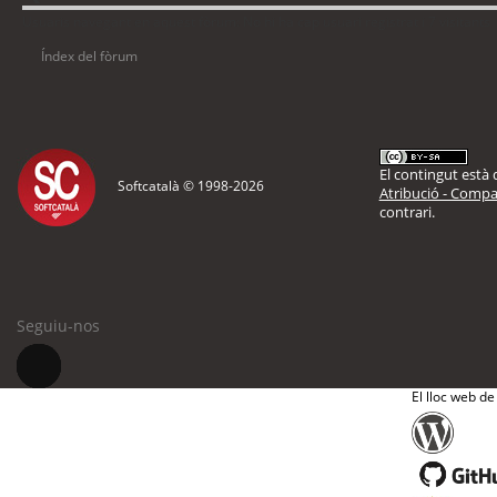
Usuaris navegant en aquest fòrum: No hi ha cap usuari registrat i 7 visitants
Índex del fòrum
El contingut està d
Softcatalà © 1998-
2026
Atribució - Compar
contrari.
Seguiu-nos
El lloc web de