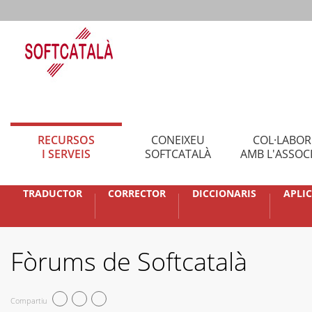
RECURSOS
CONEIXEU
COL·LABO
I SERVEIS
SOFTCATALÀ
AMB L'ASSOC
TRADUCTOR
CORRECTOR
DICCIONARIS
APLI
Fòrums de Softcatalà
Compartiu