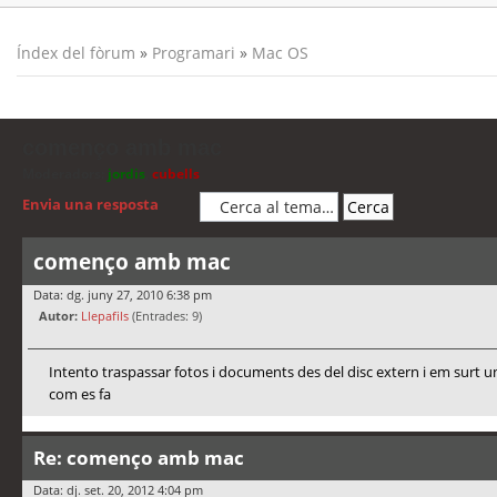
Índex del fòrum
»
Programari
»
Mac OS
començo amb mac
Moderadors:
jordis
,
cubells
Envia una resposta
començo amb mac
Data: dg. juny 27, 2010 6:38 pm
Autor:
Llepafils
(Entrades: 9)
Intento traspassar fotos i documents des del disc extern i em surt un
com es fa
Re: començo amb mac
Data: dj. set. 20, 2012 4:04 pm