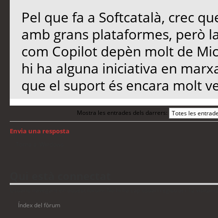
Pel que fa a Softcatalà, crec qu
amb grans plataformes, però l
com Copilot depèn molt de Micro
hi ha alguna iniciativa en marx
que el suport és encara molt ve
Mostra les entrades dels darrers:
Envia una resposta
Torna a: Windows
Qui està connectat
Usuaris navegant en aquest fòrum: No hi ha cap usuari registrat i 12 visitant
Índex del fòrum