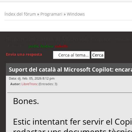
Índex del fòrum
»
Programari
»
Windows
Suport del català al Microsoft Copilot: encar
Moderadors:
jordis
,
Andreu
,
cubells
Envia una resposta
Suport del català al Microsoft Copilot: encar
Data: dj. feb. 05, 2026 8:12 pm
Autor:
LibreTronc
(Entrades: 3)
Bones.
Estic intentant fer servir el Co
redactar uns documents tècnics