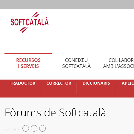
RECURSOS
CONEIXEU
COL·LABO
I SERVEIS
SOFTCATALÀ
AMB L'ASSOC
TRADUCTOR
CORRECTOR
DICCIONARIS
APLI
Fòrums de Softcatalà
Compartiu