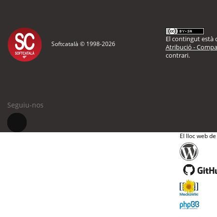
El contingut està d
Softcatalà © 1998-
2026
Atribució - Compar
contrari.
Seguiu-nos
El lloc web de