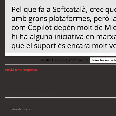
Pel que fa a Softcatalà, crec qu
amb grans plataformes, però l
com Copilot depèn molt de Micro
hi ha alguna iniciativa en marx
que el suport és encara molt ve
Mostra les entrades dels darrers:
Envia una resposta
Torna a: Windows
Qui està connectat
Usuaris navegant en aquest fòrum: No hi ha cap usuari registrat i 7 visitants
Índex del fòrum