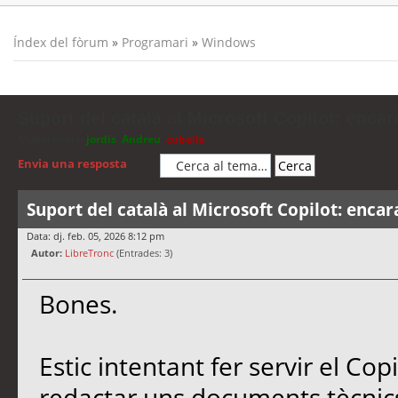
Índex del fòrum
»
Programari
»
Windows
Suport del català al Microsoft Copilot: encar
Moderadors:
jordis
,
Andreu
,
cubells
Envia una resposta
Suport del català al Microsoft Copilot: encar
Data: dj. feb. 05, 2026 8:12 pm
Autor:
LibreTronc
(Entrades: 3)
Bones.
Estic intentant fer servir el Co
redactar uns documents tècnics