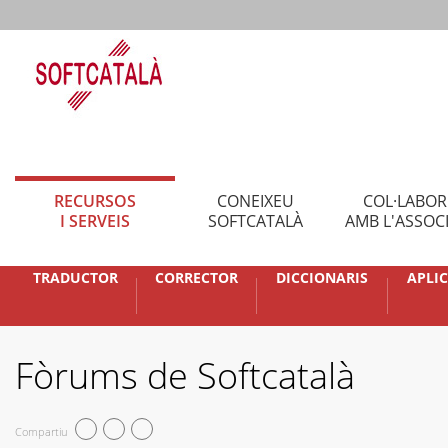
RECURSOS
CONEIXEU
COL·LABO
I SERVEIS
SOFTCATALÀ
AMB L'ASSOC
TRADUCTOR
CORRECTOR
DICCIONARIS
APLI
Fòrums de Softcatalà
Compartiu