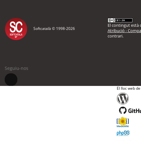
El contingut està d
Softcatalà © 1998-
2026
Atribució - Compar
contrari.
Seguiu-nos
El lloc web de