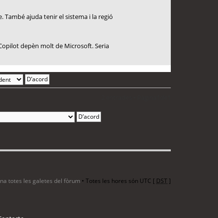
. També ajuda tenir el sistema i la regió
Copilot depèn molt de Microsoft. Seria
2 entrades • Pàgina
1
de
1
ina totes les galetes del fòrum
• Totes les hores són UTC [
DST
]