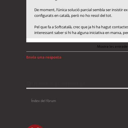
De moment, l’única solució parcial sembla ser insistir ex
configurats en català, però no ho resol del tot.
Pel que fa a Softcatalà, crec que ja hi ha hagut contac
interessant saber si hi ha alguna iniciativa en marxa, p
Mostra les entrade
Envia una resposta
Torna a: Windows
Qui està connectat
Usuaris navegant en aquest fòrum: No hi ha cap usuari registrat 
Índex del fòrum