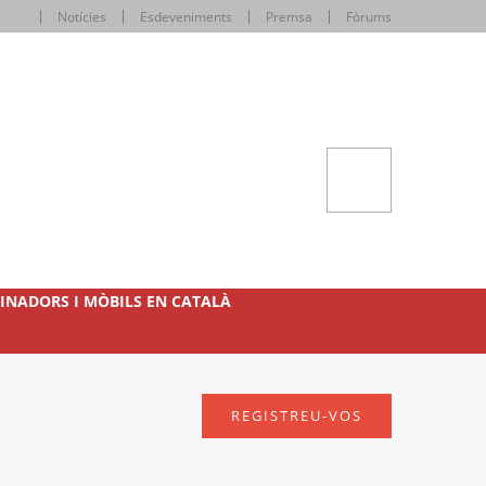
Notícies
Esdeveniments
Premsa
Fòrums
INADORS I MÒBILS EN CATALÀ
REGISTREU-VOS