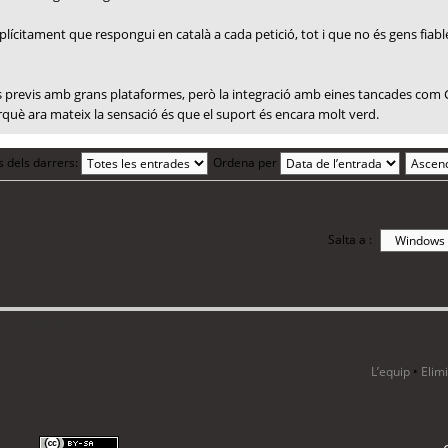
plícitament que respongui en català a cada petició, tot i que no és gens fiable
tes previs amb grans plataformes, però la integració amb eines tancades com 
erquè ara mateix la sensació és que el suport és encara molt verd.
s dels darrers:
Ordena per
Salta a :
i 8 visitants
L’equip
•
Elim