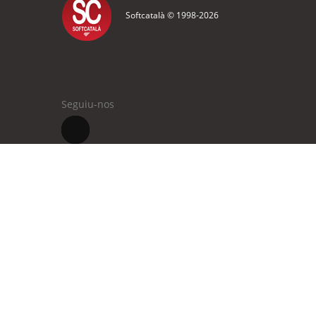
Softcatalà © 1998-
2026
Seguiu-nos