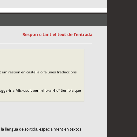
Respon citant el text de l’entrada
nt em respon en castellà o fa unes traduccions
suggerir a Microsoft per millorar-ho? Sembla que
la llengua de sortida, especialment en textos