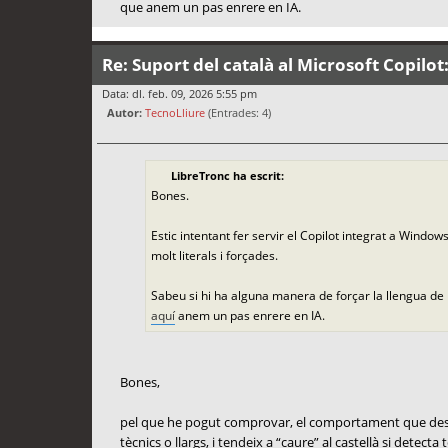
que anem un pas enrere en IA.
Re: Suport del català al Microsoft Copilot
Data: dl. feb. 09, 2026 5:55 pm
Autor:
TecnoLliure
(Entrades: 4)
LibreTronc ha escrit:
Bones.
Estic intentant fer servir el Copilot integrat a Windo
molt literals i forçades.
Sabeu si hi ha alguna manera de forçar la llengua de
aquí
anem un pas enrere en IA.
Bones,
pel que he pogut comprovar, el comportament que descriu
tècnics o llargs, i tendeix a “caure” al castellà si detect