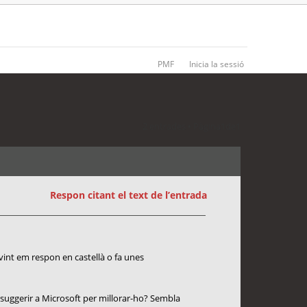
PMF
Inicia la sessió
2 entrades • Pàgina
1
de
1
Respon citant el text de l’entrada
ovint em respon en castellà o fa unes
 suggerir a Microsoft per millorar-ho? Sembla