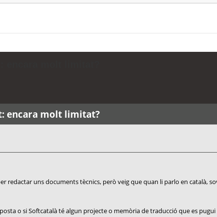
: encara molt limitat?
t: encara molt limitat?
 per redactar uns documents tècnics, però veig que quan li parlo en català, s
sposta o si Softcatalà té algun projecte o memòria de traducció que es pugui