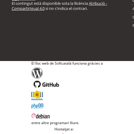
El contingut està disponible sota la llicència
Atribució -
CompartirIgual 4.0
si no s'indica el contrari.
El lloc web de Softcatalà funciona gràcies a
entre altre programari lliure.
Hostatjat a: