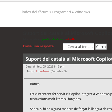
Índex del fòrum
»
Programari
»
Windows
Suport del català al Microsoft Copilot
Moderadors:
jordis
,
Andreu
,
cubells
Envia una resposta
Suport del català al Microsoft Copilo
Data: dj. feb. 05, 2026 8:12 pm
Autor:
LibreTronc
(Entrades: 3)
Bones.
Estic intentant fer servir el Copilot integrat a Windows
traduccions molt literals i forçades.
Sabeu si hi ha alguna manera de forçar la llengua de re