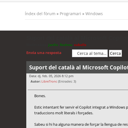
Índex del fòrum
»
Programari
»
Windows
Suport del català al Microsoft Copilot
Moderadors:
jordis
,
Andreu
,
cubells
Envia una resposta
Suport del català al Microsoft Copilo
Data: dj. feb. 05, 2026 8:12 pm
Autor:
LibreTronc
(Entrades: 3)
Bones.
Estic intentant fer servir el Copilot integrat a Windows
traduccions molt literals i forçades.
Sabeu si hi ha alguna manera de forçar la llengua de re