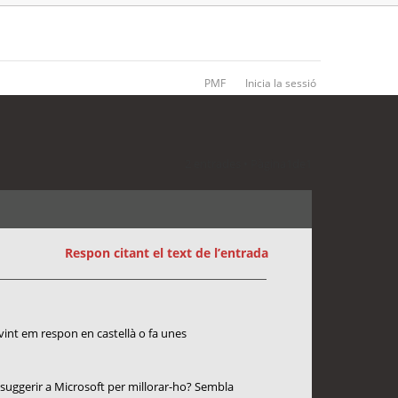
PMF
Inicia la sessió
2 entrades • Pàgina
1
de
1
Respon citant el text de l’entrada
ovint em respon en castellà o fa unes
 suggerir a Microsoft per millorar-ho? Sembla