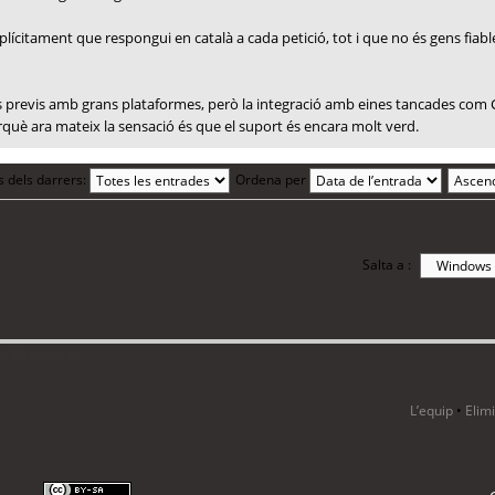
plícitament que respongui en català a cada petició, tot i que no és gens fiable
tes previs amb grans plataformes, però la integració amb eines tancades com 
erquè ara mateix la sensació és que el suport és encara molt verd.
s dels darrers:
Ordena per
Salta a :
i 19 visitants
L’equip
•
Elim