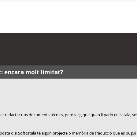
: encara molt limitat?
t: encara molt limitat?
 per redactar uns documents tècnics, però veig que quan li parlo en català, s
sposta o si Softcatalà té algun projecte o memòria de traducció que es pugui