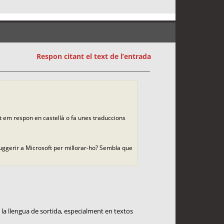
Respon citant el text de l’entrada
nt em respon en castellà o fa unes traduccions
suggerir a Microsoft per millorar-ho? Sembla que
la llengua de sortida, especialment en textos