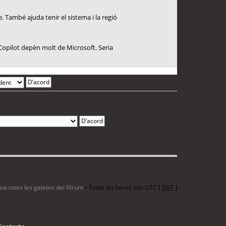
. També ajuda tenir el sistema i la regió
Copilot depèn molt de Microsoft. Seria
2 entrades • Pàgina
1
de
1
ina totes les galetes del fòrum
• Totes les hores són UTC [
DST
]