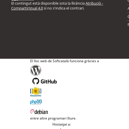
El contingut està disponible sota la llicència
Atribució -
CompartirIgual 4.0
si no s'indica el contrari.
El lloc web de Softcatalà funciona gràcies a
entre altre programari lliure.
Hostatjat a: