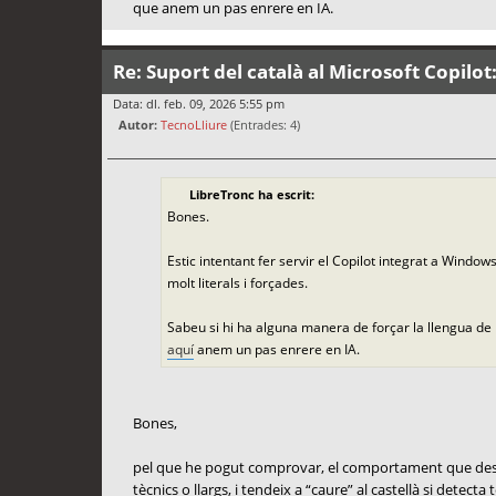
que anem un pas enrere en IA.
Re: Suport del català al Microsoft Copilot
Data: dl. feb. 09, 2026 5:55 pm
Autor:
TecnoLliure
(Entrades: 4)
LibreTronc ha escrit:
Bones.
Estic intentant fer servir el Copilot integrat a Windo
molt literals i forçades.
Sabeu si hi ha alguna manera de forçar la llengua de
aquí
anem un pas enrere en IA.
Bones,
pel que he pogut comprovar, el comportament que descriu
tècnics o llargs, i tendeix a “caure” al castellà si detect