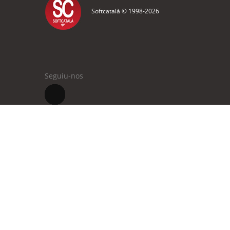
Softcatalà © 1998-
2026
Seguiu-nos