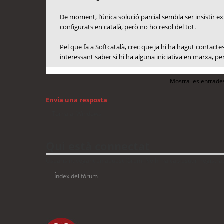
De moment, l’única solució parcial sembla ser insistir ex
configurats en català, però no ho resol del tot.
Pel que fa a Softcatalà, crec que ja hi ha hagut contac
interessant saber si hi ha alguna iniciativa en marxa, p
Mostra les entrade
Envia una resposta
Torna a: Windows
Qui està connectat
Usuaris navegant en aquest fòrum: No hi ha cap usuari registrat 
Índex del fòrum