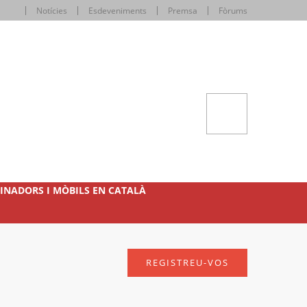
Notícies
Esdeveniments
Premsa
Fòrums
INADORS I MÒBILS EN CATALÀ
REGISTREU-VOS