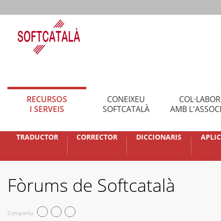
RECURSOS
CONEIXEU
COL·LABO
I SERVEIS
SOFTCATALÀ
AMB L'ASSOC
TRADUCTOR
CORRECTOR
DICCIONARIS
APLI
Fòrums de Softcatalà
Compartiu