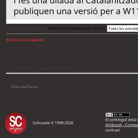
I fes una ullada al Catalanitzad
publiquen una versió per a W1
Mostra les entrades dels darrers:
Envia una resposta
Torna a: Windows
Qui està connectat
Usuaris navegant en aquest fòrum: No hi ha cap usuari registrat i 38 visitant
Índex del fòrum
El contingut està d
Softcatalà © 1998-
2026
Atribució - Compar
contrari.