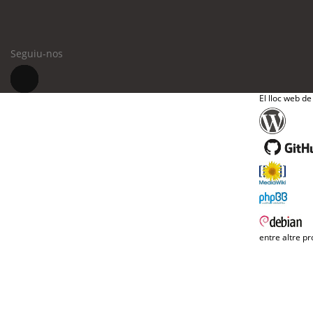
Seguiu-nos
El lloc web de
entre altre pr