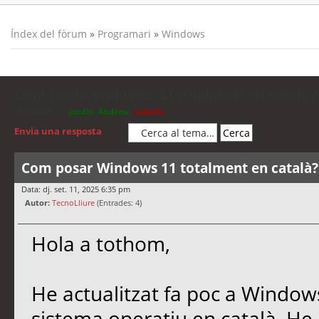
Índex del fòrum
»
Programari
»
Windows
Com posar Windows 11 totalment en català?
Moderadors:
jordis
,
Andreu
,
cubells
Envia una resposta
Com posar Windows 11 totalment en català?
Data: dj. set. 11, 2025 6:35 pm
Autor:
TecnoLliure
(Entrades: 4)
Hola a tothom,
He actualitzat fa poc a Windows
sistema operatiu en català. He 