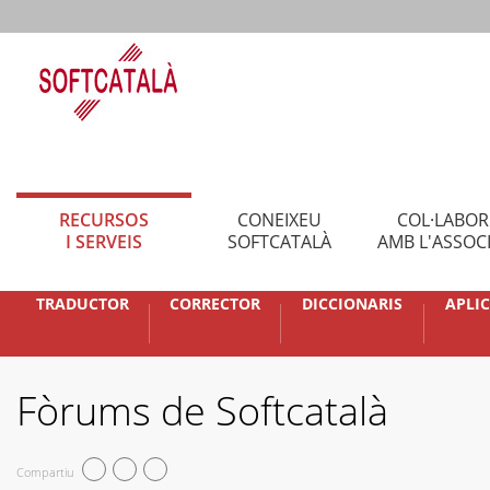
RECURSOS
CONEIXEU
COL·LABO
I SERVEIS
SOFTCATALÀ
AMB L'ASSOC
TRADUCTOR
CORRECTOR
DICCIONARIS
APLI
Fòrums de Softcatalà
Compartiu