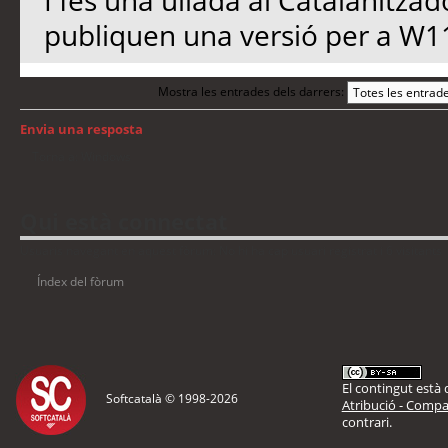
I fes una ullada al Catalanitzad
publiquen una versió per a W1
Mostra les entrades dels darrers:
Envia una resposta
Torna a: Windows
Qui està connectat
Usuaris navegant en aquest fòrum: No hi ha cap usuari registrat i 6 visitants
Índex del fòrum
El contingut està d
Softcatalà © 1998-
2026
Atribució - Compar
contrari.