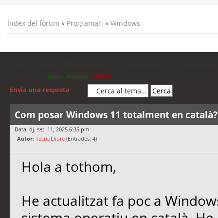
Índex del fòrum
»
Programari
»
Windows
Com posar Windows 11 totalment en català?
Moderadors:
jordis
,
Andreu
,
cubells
Envia una resposta
Com posar Windows 11 totalment en català?
Data: dj. set. 11, 2025 6:35 pm
Autor:
TecnoLliure
(Entrades: 4)
Hola a tothom,
He actualitzat fa poc a Windows
sistema operatiu en català. He 