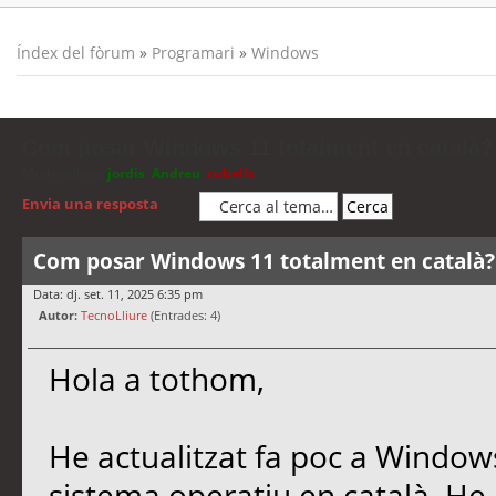
Índex del fòrum
»
Programari
»
Windows
Com posar Windows 11 totalment en català?
Moderadors:
jordis
,
Andreu
,
cubells
Envia una resposta
Com posar Windows 11 totalment en català?
Data: dj. set. 11, 2025 6:35 pm
Autor:
TecnoLliure
(Entrades: 4)
Hola a tothom,
He actualitzat fa poc a Windows
sistema operatiu en català. He 