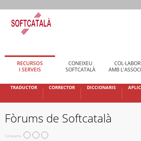
RECURSOS
CONEIXEU
COL·LABO
I SERVEIS
SOFTCATALÀ
AMB L'ASSOC
TRADUCTOR
CORRECTOR
DICCIONARIS
APLI
Fòrums de Softcatalà
Compartiu