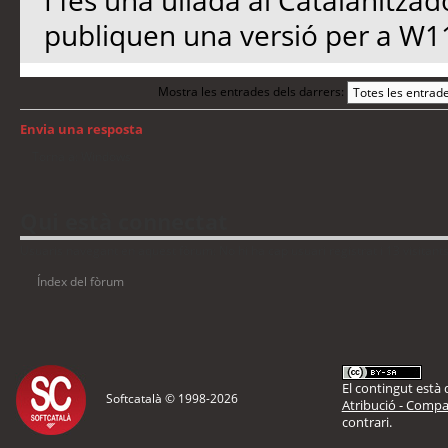
I fes una ullada al Catalanitzad
publiquen una versió per a W1
Mostra les entrades dels darrers:
Envia una resposta
Torna a: Windows
Qui està connectat
Usuaris navegant en aquest fòrum: No hi ha cap usuari registrat i 13 visitant
Índex del fòrum
El contingut està d
Softcatalà © 1998-
2026
Atribució - Compar
contrari.