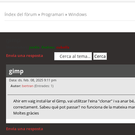
Índex del fòrum
»
Programari
»
Windows
gimp
Moderadors:
jordis
,
Andreu
,
cubells
Envia una resposta
gimp
Data: ds. feb. 08, 2025 9:11 pm
Autor:
bertran
(Entrades: 1)
Ahir em vaig instal·lar el Gimp, vai utilitzar l'eina "clonar" i va anar 
correctament. Sabeu què pot passar? no funciona de la mateixa m
Moltes gràcies
Envia una resposta