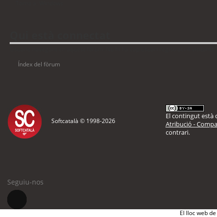
Torna a: Windows
Qui està connectat
Usuaris navegant en aquest fòrum: No hi ha cap usuari registrat i 4 visitants
Índex del fòrum
El contingut està d
Softcatalà © 1998-
2026
Atribució - Compar
contrari.
Seguiu-nos
El lloc web de