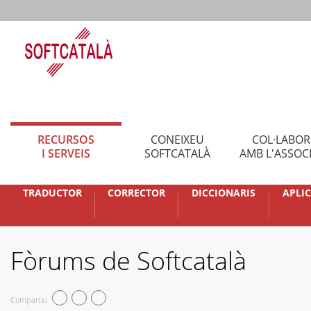
RECURSOS
CONEIXEU
COL·LABO
I SERVEIS
SOFTCATALÀ
AMB L'ASSOC
TRADUCTOR
CORRECTOR
DICCIONARIS
APLI
Fòrums de Softcatalà
Compartiu