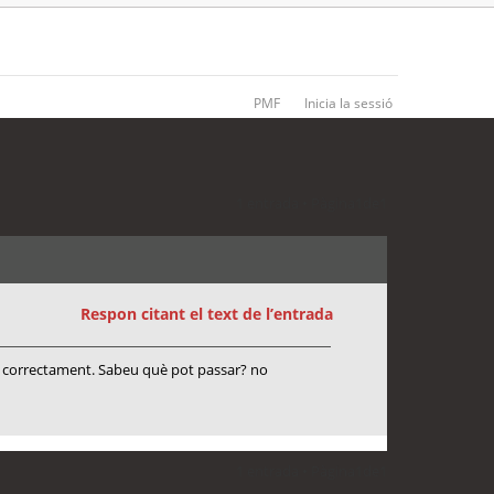
PMF
Inicia la sessió
1 entrada • Pàgina
1
de
1
Respon citant el text de l’entrada
faig correctament. Sabeu què pot passar? no
1 entrada • Pàgina
1
de
1