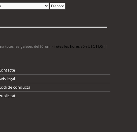
ina totes les galetes del fòrum
• Totes les hores són UTC [
DST
]
Contacte
Avís legal
Codi de conducta
Publicitat