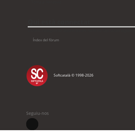
Torna a: Windows
Qui està connectat
Usuaris navegant en aquest fòrum: No hi ha cap usuari registrat 
Índex del fòrum
Softcatalà © 1998-
2026
Seguiu-nos