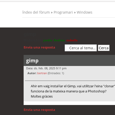
Índex del fòrum
»
Programari
»
Windows
gimp
Moderadors:
jordis
,
Andreu
,
cubells
Envia una resposta
gimp
Data: ds. feb. 08, 2025 9:11 pm
Autor:
bertran
(Entrades: 1)
Ahir em vaig instal·lar el Gimp, vai utilitzar l'eina "cl
funciona de la mateixa manera que a Photoshop?
Moltes gràcies
Envia una resposta