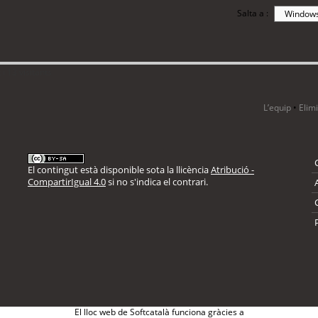
Salta a :
i 13 visitants
L’equip
•
Elim
El contingut està disponible sota la llicència
Atribució -
CompartirIgual 4.0
si no s'indica el contrari.
El lloc web de Softcatalà funciona gràcies a