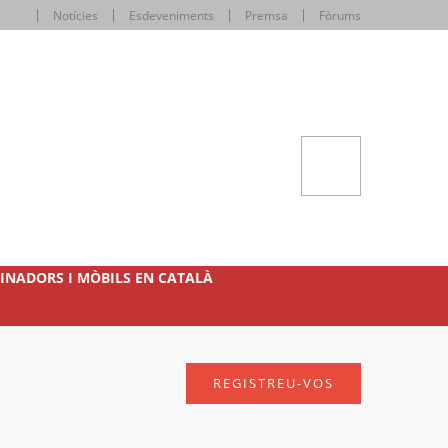
Notícies
Esdeveniments
Premsa
Fòrums
INADORS I MÒBILS EN CATALÀ
REGISTREU-VOS