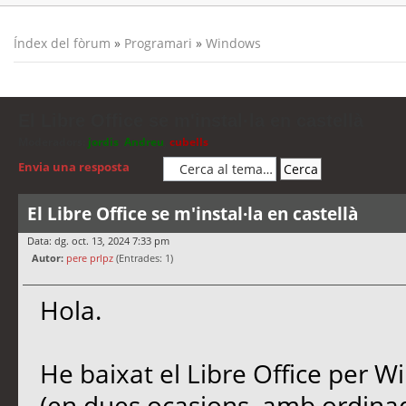
Índex del fòrum
»
Programari
»
Windows
El Libre Office se m'instal·la en castellà
Moderadors:
jordis
,
Andreu
,
cubells
Envia una resposta
El Libre Office se m'instal·la en castellà
Data: dg. oct. 13, 2024 7:33 pm
Autor:
pere prlpz
(Entrades: 1)
Hola.
He baixat el Libre Office per 
(en dues ocasions, amb ordina