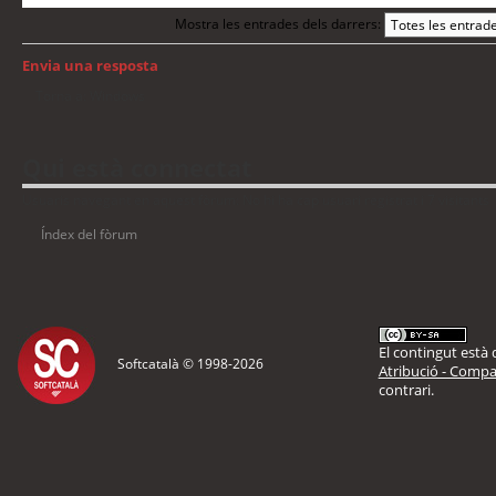
Mostra les entrades dels darrers:
Envia una resposta
Torna a: Windows
Qui està connectat
Usuaris navegant en aquest fòrum: No hi ha cap usuari registrat i 7 visitants
Índex del fòrum
El contingut està d
Softcatalà © 1998-
2026
Atribució - Compar
contrari.