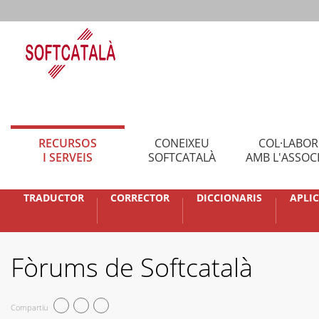
RECURSOS
CONEIXEU
COL·LABO
I SERVEIS
SOFTCATALÀ
AMB L'ASSOC
TRADUCTOR
CORRECTOR
DICCIONARIS
APLI
Fòrums de Softcatalà
Compartiu