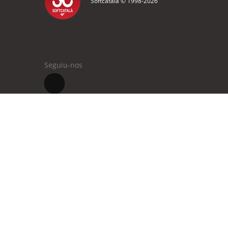
Softcatalà © 1998-
2026
Seguiu-nos