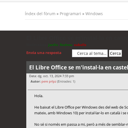
Índex del fòrum
»
Programari
»
Windows
El Libre Office se m'instal·la en caste
Moderadors:
jordis
,
Andreu
,
cubells
Envia una resposta
El Libre Office se m'instal·la en caste
Data: dg. oct. 13, 2024 7:33 pm
Autor:
pere prlpz
(Entrades: 1)
Hola.
He baixat el Libre Office per Windows des del web de So
mateix, amb Windows 10) per instal·lar-lo en català i se m
No sé si només em passa a mi, però a més de semblar-me