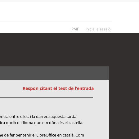
PMF
Inicia la sessió
2 entrades • Pàgina
1
de
1
Respon citant el text de l’entrada
ia entre elles, i la darrera aquesta tarda
única opció d'idioma que em dóna és el castellà.
de fer per tenir el LibreOffice en català. Com