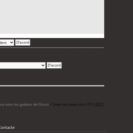
2 entrades • Pàgina
1
de
1
ina totes les galetes del fòrum
• Totes les hores són UTC [
DST
]
Contacte