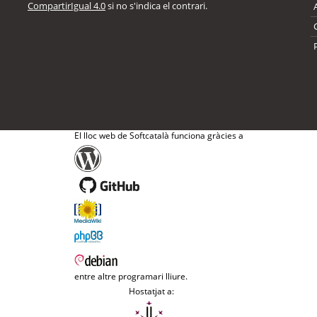
CompartirIgual 4.0
si no s'indica el contrari.
El lloc web de Softcatalà funciona gràcies a
entre altre programari lliure.
Hostatjat a: