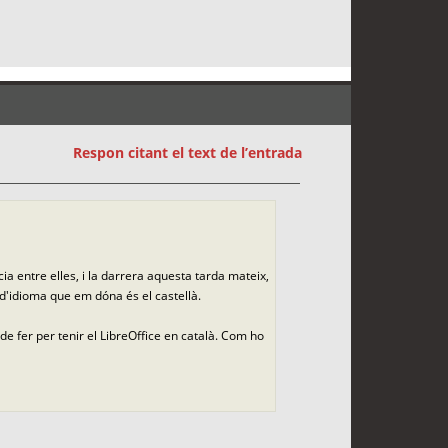
Respon citant el text de l’entrada
a entre elles, i la darrera aquesta tarda mateix,
ó d'idioma que em dóna és el castellà.
 fer per tenir el LibreOffice en català. Com ho