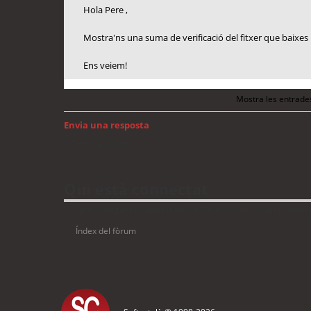
Hola Pere ,
Mostra'ns una suma de verificació del fitxer que baixes pe
Ens veiem!
Mostra les entrade
Envia una resposta
Torna a: Windows
Qui està connectat
Usuaris navegant en aquest fòrum: No hi ha cap usuari registrat 
Índex del fòrum