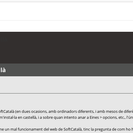
llà
llà
ftCatalà (en dues ocasions, amb ordinadors diferents, i amb mesos de diferènc
'instal·la en castellà, i a sobre quan intento anar a Eines > opcions, etc., l'
 un mal funcionament del web de SoftCatalà, tinc la pregunta de com ho he 