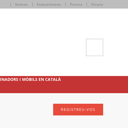
Notícies
Esdeveniments
Premsa
Fòrums
INADORS I MÒBILS EN CATALÀ
REGISTREU-VOS