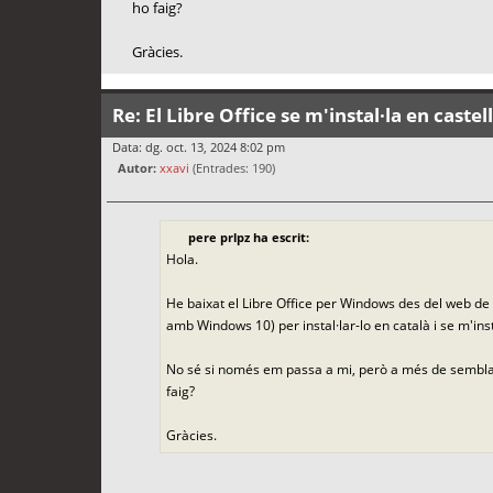
ho faig?
Gràcies.
Re: El Libre Office se m'instal·la en castel
Data: dg. oct. 13, 2024 8:02 pm
Autor:
xxavi
(Entrades: 190)
pere prlpz ha escrit:
Hola.
He baixat el Libre Office per Windows des del web de 
amb Windows 10) per instal·lar-lo en català i se m'inst
No sé si només em passa a mi, però a més de semblar-
faig?
Gràcies.