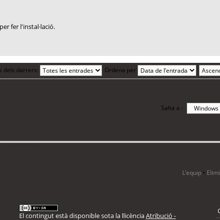
r fer l'instal·lació.
s dels darrers:
Ordena per
Salta a :
i 16 visitants
L’equip
•
Elim
El contingut està disponible sota la llicència
Atribució -